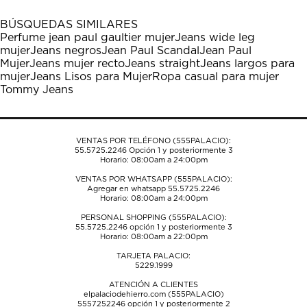
con
con
con
con
con
1
2
3
4
5
BÚSQUEDAS SIMILARES
estrella
estrellas.
estrellas.
estrellas.
estrellas.
Perfume jean paul gaultier mujer
Jeans wide leg
Esta
Esta
Esta
Esta
Esta
mujer
Jeans negros
Jean Paul Scandal
Jean Paul
acción
acción
acción
acción
acción
Mujer
Jeans mujer recto
Jeans straight
Jeans largos para
abrirá
abrirá
abrirá
abrirá
abrirá
mujer
Jeans Lisos para Mujer
Ropa casual para mujer
el
el
el
el
el
Tommy Jeans
formulario
formulario
formulario
formulario
formulario
de
de
de
de
de
envío.
envío.
envío.
envío.
envío.
VENTAS POR TELÉFONO (555PALACIO):
55.5725.2246
Opción 1 y posteriormente 3
Horario: 08:00am a 24:00pm
VENTAS POR WHATSAPP (555PALACIO):
Agregar en whatsapp 55.5725.2246
Horario: 08:00am a 24:00pm
PERSONAL SHOPPING (555PALACIO):
55.5725.2246
opción 1 y posteriormente 3
Horario: 08:00am a 22:00pm
TARJETA PALACIO:
5229.1999
ATENCIÓN A CLIENTES
elpalaciodehierro.com (555PALACIO)
5557252246
opción 1 y posteriormente 2