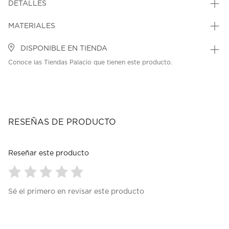
DETALLES
MATERIALES
DISPONIBLE EN TIENDA
Conoce las Tiendas Palacio que tienen este producto.
RESEÑAS DE PRODUCTO
Reseñar este producto
Seleccionar
Seleccionar
Seleccionar
Seleccionar
Seleccionar
Sé el primero en revisar este producto
para
para
para
para
para
calificar
calificar
calificar
calificar
calificar
el
el
el
el
el
artículo
artículo
artículo
artículo
artículo