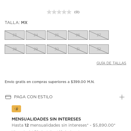
(0)
Sin
puntuación.
TALLA:
MX
Enlace
en
la
23
24
25
26
27
misma
página.
28
29
30
31
32
GUÍA DE TALLAS
Envío gratis en compras superiores a $399.00 M.N.
PAGA CON ESTILO
MENSUALIDADES SIN INTERESES
12
Hasta
mensualidades sin intereses* - $5,890.00*