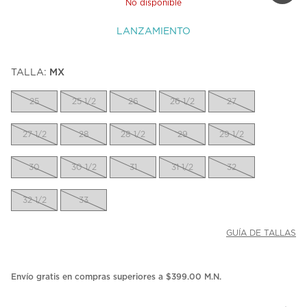
No disponible
LANZAMIENTO
TALLA:
MX
25
25 1/2
26
26 1/2
27
27 1/2
28
28 1/2
29
29 1/2
30
30 1/2
31
31 1/2
32
32 1/2
33
GUÍA DE TALLAS
Envío gratis en compras superiores a $399.00 M.N.