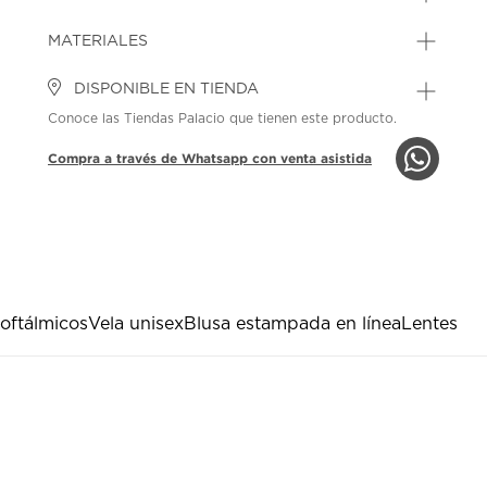
MATERIALES
DISPONIBLE EN TIENDA
Conoce las Tiendas Palacio que tienen este producto.
Compra a través de Whatsapp con venta asistida
oftálmicos
Vela unisex
Blusa estampada en línea
Lentes