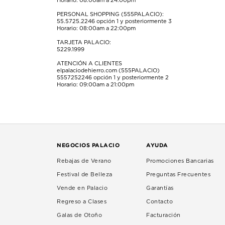
Horario: 08:00am a 24:00pm
PERSONAL SHOPPING (555PALACIO):
55.5725.2246
opción 1 y posteriormente 3
Horario: 08:00am a 22:00pm
TARJETA PALACIO:
5229.1999
ATENCIÓN A CLIENTES
elpalaciodehierro.com (555PALACIO)
5557252246
opción 1 y posteriormente 2
Horario: 09:00am a 21:00pm
NEGOCIOS PALACIO
AYUDA
Rebajas de Verano
Promociones Bancarias
Festival de Belleza
Preguntas Frecuentes
Vende en Palacio
Garantías
Regreso a Clases
Contacto
Galas de Otoño
Facturación