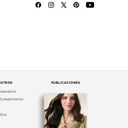
f
i
p
y
SOTROS
PUBLICACIONES
rporativo
e Cumplimiento
tica