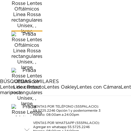
BÚSQUEDAS SIMILARES
Lentes de contacto
Lentes Oakley
Lentes con Cámara
Lent
mariposa
VENTAS POR TELÉFONO (555PALACIO):
55.5725.2246
Opción 1 y posteriormente 3
Horario: 08:00am a 24:00pm
VENTAS POR WHATSAPP (555PALACIO):
Agregar en whatsapp 55.5725.2246