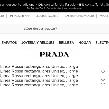
-10%
-15%
de un descuento adicional
con tu Tarjeta Palacio,
con tu Tarjeta S
De Agosto 7 al 9. Consulta términos y condiciones
CIO
MI PALACIO APP
SEGUROS PALACIO
GASTRONOMÍA PALACIO
VIAJES
ZAPATOS
JOYERÍA Y RELOJES
BELLEZA
HOGAR
ELECTR