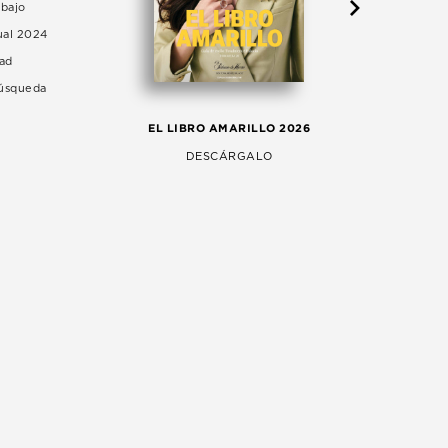
abajo
ual 2024
dad
Búsqueda
LA 
EL LIBRO AMARILLO 2026
AG
DESCÁRGALO