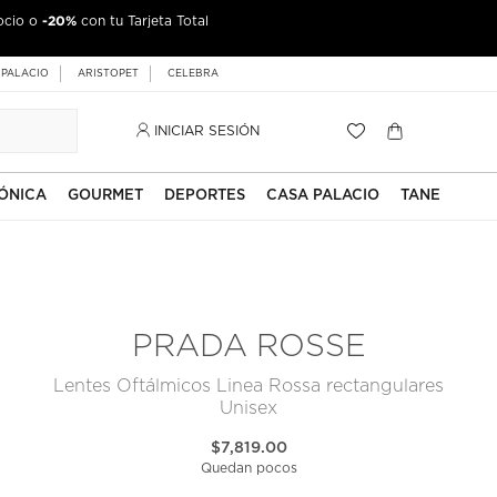
-20%
ocio o
con tu Tarjeta Total
 PALACIO
ARISTOPET
CELEBRA
INICIAR SESIÓN
ÓNICA
GOURMET
DEPORTES
CASA PALACIO
TANE
PRADA ROSSE
Lentes Oftálmicos Linea Rossa rectangulares
Unisex
$7,819.00
Quedan pocos