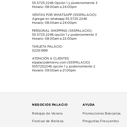
55.5725.2246
Opción 1 y posteriormente 3
de
de
de
de
de
Horario: 08:00am a 24:00pm
envío.
envío.
envío.
envío.
envío.
VENTAS POR WHATSAPP (555PALACIO):
Agregar en whatsapp 55.5725.2246
Horario: 08:00am a 24:00pm
PERSONAL SHOPPING (555PALACIO):
55.5725.2246
opción 1 y posteriormente 3
Horario: 08:00am a 22:00pm
TARJETA PALACIO:
5229.1999
ATENCIÓN A CLIENTES
elpalaciodehierro.com (555PALACIO)
5557252246
opción 1 y posteriormente 2
Horario: 09:00am a 21:00pm
NEGOCIOS PALACIO
AYUDA
Rebajas de Verano
Promociones Bancarias
Festival de Belleza
Preguntas Frecuentes