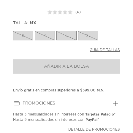
(0)
Sin
puntuación.
TALLA:
MX
Enlace
en
la
S
M
L
XL
misma
página.
GUÍA DE TALLAS
AÑADIR A LA BOLSA
Envío gratis en compras superiores a $399.00 M.N.
PROMOCIONES
Tarjetas Palacio
Hasta
3 mensualidades
sin intereses con
*
PayPal
Hasta
9 mensualidades
sin intereses con
*
DETALLE DE PROMOCIONES