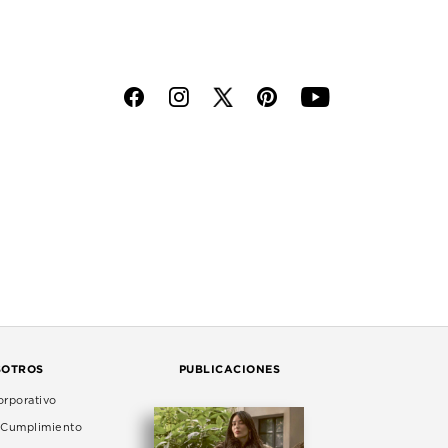
f
i
p
y
SOTROS
PUBLICACIONES
rporativo
e Cumplimiento