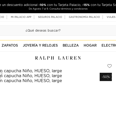
-10%
-15%
de un descuento adicional
con tu Tarjeta Palacio,
con tu Tarjeta S
De Agosto 7 al 9. Consulta términos y condiciones
CIO
MI PALACIO APP
SEGUROS PALACIO
GASTRONOMÍA PALACIO
VIAJES
ZAPATOS
JOYERÍA Y RELOJES
BELLEZA
HOGAR
ELECTR
-50%