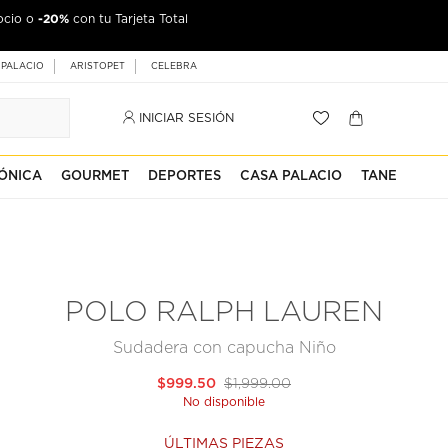
-20%
ocio o
con tu Tarjeta Total
 PALACIO
ARISTOPET
CELEBRA
INICIAR SESIÓN
ÓNICA
GOURMET
DEPORTES
CASA PALACIO
TANE
POLO RALPH LAUREN
Sudadera con capucha Niño
$999.50
$1,999.00
No disponible
ÚLTIMAS PIEZAS