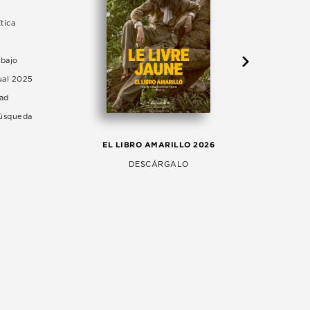
tica
abajo
ual 2025
dad
Búsqueda
LA 
EL LIBRO AMARILLO 2026
AG
DESCÁRGALO