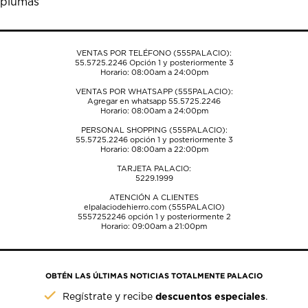
plumas
formulario
formulario
formulario
formulario
formulario
de
de
de
de
de
envío.
envío.
envío.
envío.
envío.
VENTAS POR TELÉFONO (555PALACIO):
55.5725.2246
Opción 1 y posteriormente 3
Horario: 08:00am a 24:00pm
VENTAS POR WHATSAPP (555PALACIO):
Agregar en whatsapp 55.5725.2246
Horario: 08:00am a 24:00pm
PERSONAL SHOPPING (555PALACIO):
55.5725.2246
opción 1 y posteriormente 3
Horario: 08:00am a 22:00pm
TARJETA PALACIO:
5229.1999
ATENCIÓN A CLIENTES
elpalaciodehierro.com (555PALACIO)
5557252246
opción 1 y posteriormente 2
Horario: 09:00am a 21:00pm
OBTÉN LAS ÚLTIMAS NOTICIAS TOTALMENTE PALACIO
descuentos especiales
Regístrate y recibe
.