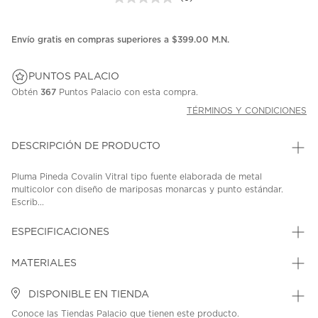
Sin
puntuación.
Enlace
en
Envío gratis en compras superiores a $399.00 M.N.
la
misma
página.
PUNTOS PALACIO
Obtén
367
Puntos Palacio con esta compra.
TÉRMINOS Y CONDICIONES
DESCRIPCIÓN DE PRODUCTO
Pluma Pineda Covalin Vitral tipo fuente elaborada de metal
multicolor con diseño de mariposas monarcas y punto estándar.
Escrib...
ESPECIFICACIONES
MATERIALES
DISPONIBLE EN TIENDA
Conoce las Tiendas Palacio que tienen este producto.