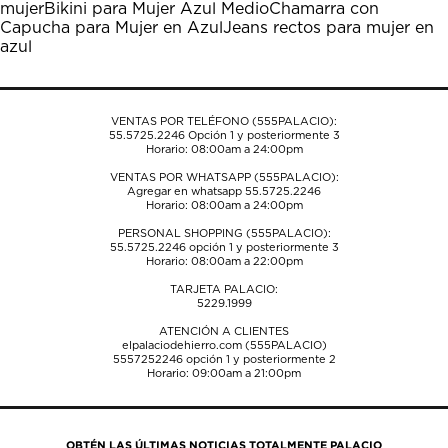
mujer
Bikini para Mujer Azul Medio
Chamarra con
abrirá
abrirá
abrirá
abrirá
abrirá
Capucha para Mujer en Azul
Jeans rectos para mujer en
el
el
el
el
el
azul
formulario
formulario
formulario
formulario
formulario
de
de
de
de
de
envío.
envío.
envío.
envío.
envío.
VENTAS POR TELÉFONO (555PALACIO):
55.5725.2246
Opción 1 y posteriormente 3
Horario: 08:00am a 24:00pm
VENTAS POR WHATSAPP (555PALACIO):
Agregar en whatsapp 55.5725.2246
Horario: 08:00am a 24:00pm
PERSONAL SHOPPING (555PALACIO):
55.5725.2246
opción 1 y posteriormente 3
Horario: 08:00am a 22:00pm
TARJETA PALACIO:
5229.1999
ATENCIÓN A CLIENTES
elpalaciodehierro.com (555PALACIO)
5557252246
opción 1 y posteriormente 2
Horario: 09:00am a 21:00pm
OBTÉN LAS ÚLTIMAS NOTICIAS TOTALMENTE PALACIO