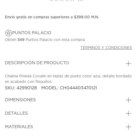
Sin
puntuación.
Enlace
en
Envío gratis en compras superiores a $399.00 M.N.
la
misma
página.
PUNTOS PALACIO
Obtén
549
Puntos Palacio con esta compra.
TÉRMINOS Y CONDICIONES
DESCRIPCIÓN DE PRODUCTO
Chalina Pineda Covalin en tejido de punto color azul, detalle bordado
en acabado con flequillos.
SKU: 42990128
MODEL: CH044403470121
DIMENSIONES
DETALLES
MATERIALES