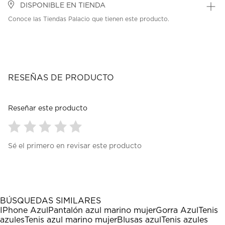
DISPONIBLE EN TIENDA
Conoce las Tiendas Palacio que tienen este producto.
RESEÑAS DE PRODUCTO
Reseñar este producto
Seleccionar
Seleccionar
Seleccionar
Seleccionar
Seleccionar
Sé el primero en revisar este producto
para
para
para
para
para
calificar
calificar
calificar
calificar
calificar
el
el
el
el
el
artículo
artículo
artículo
artículo
artículo
con
con
con
con
con
1
2
3
4
5
BÚSQUEDAS SIMILARES
estrella
estrellas.
estrellas.
estrellas.
estrellas.
IPhone Azul
Pantalón azul marino mujer
Gorra Azul
Tenis
Esta
Esta
Esta
Esta
Esta
azules
Tenis azul marino mujer
Blusas azul
Tenis azules
acción
acción
acción
acción
acción