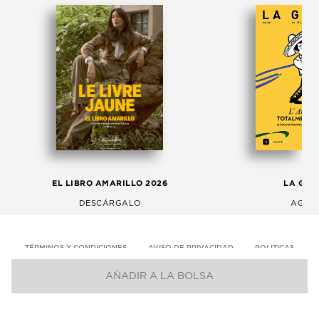
EL LIBRO AMARILLO 2026
LA GAC
DESCÁRGALO
AGOS
TÉRMINOS Y CONDICIONES
AVISO DE PRIVACIDAD
POLITICAS
AÑADIR A LA BOLSA