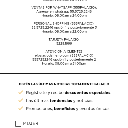
VENTAS POR WHATSAPP (555PALACIO):
Agregar en whatsapp 55.5725.2246
Horario: 08:00am a 24:00pm
PERSONAL SHOPPING (555PALACIO):
55.5725.2246
opción 1 y posteriormente 3
Horario: 08:00am a 22:00pm
TARJETA PALACIO:
5229.1999
ATENCIÓN A CLIENTES
elpalaciodehierro.com (555PALACIO)
5557252246
opción 1 y posteriormente 2
Horario: 09:00am a 21:00pm
OBTÉN LAS ÚLTIMAS NOTICIAS TOTALMENTE PALACIO
descuentos especiales
Regístrate y recibe
.
tendencias
Las últimas
y noticias.
beneficios
Promociones,
y eventos únicos.
MUJER