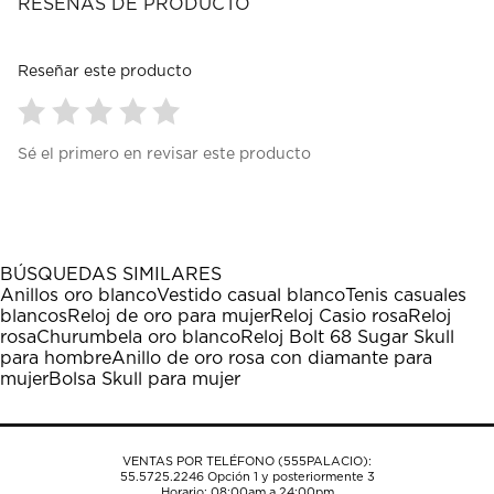
RESEÑAS DE PRODUCTO
Reseñar este producto
Seleccionar
Seleccionar
Seleccionar
Seleccionar
Seleccionar
Sé el primero en revisar este producto
para
para
para
para
para
calificar
calificar
calificar
calificar
calificar
el
el
el
el
el
artículo
artículo
artículo
artículo
artículo
con
con
con
con
con
1
2
3
4
5
BÚSQUEDAS SIMILARES
estrella
estrellas.
estrellas.
estrellas.
estrellas.
Anillos oro blanco
Vestido casual blanco
Tenis casuales
Esta
Esta
Esta
Esta
Esta
blancos
Reloj de oro para mujer
Reloj Casio rosa
Reloj
acción
acción
acción
acción
acción
rosa
Churumbela oro blanco
Reloj Bolt 68 Sugar Skull
abrirá
abrirá
abrirá
abrirá
abrirá
para hombre
Anillo de oro rosa con diamante para
el
el
el
el
el
mujer
Bolsa Skull para mujer
formulario
formulario
formulario
formulario
formulario
de
de
de
de
de
envío.
envío.
envío.
envío.
envío.
VENTAS POR TELÉFONO (555PALACIO):
55.5725.2246
Opción 1 y posteriormente 3
Horario: 08:00am a 24:00pm