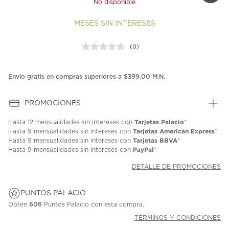
No disponible
MESES SIN INTERESES
(0)
Sin
puntuación.
Enlace
en
Envío gratis en compras superiores a $399.00 M.N.
la
misma
página.
PROMOCIONES
Tarjetas Palacio
Hasta
12 mensualidades
sin intereses con
*
Tarjetas American Express
Hasta
9 mensualidades
sin intereses con
*
Tarjetas BBVA
Hasta
9 mensualidades
sin intereses con
*
PayPal
Hasta
9 mensualidades
sin intereses con
*
DETALLE DE PROMOCIONES
PUNTOS PALACIO
Obtén
606
Puntos Palacio con esta compra.
TÉRMINOS Y CONDICIONES