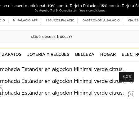
-10%
-15%
de un descuento adicional
con tu Tarjeta Palacio,
con tu Tarjeta S
De Agosto 7 al 9. Consulta términos y condiciones
CIO
MI PALACIO APP
SEGUROS PALACIO
GASTRONOMÍA PALACIO
VIAJES
ZAPATOS
JOYERÍA Y RELOJES
BELLEZA
HOGAR
ELECTR
-60%