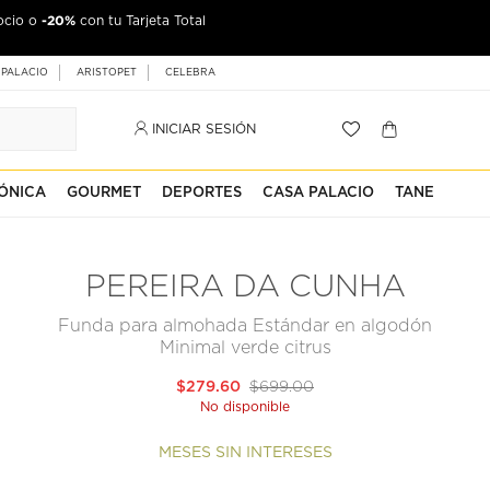
-20%
ocio o
con tu Tarjeta Total
 PALACIO
ARISTOPET
CELEBRA
INICIAR SESIÓN
ÓNICA
GOURMET
DEPORTES
CASA PALACIO
TANE
PEREIRA DA CUNHA
Funda para almohada Estándar en algodón
Minimal verde citrus
$279.60
$699.00
No disponible
MESES SIN INTERESES