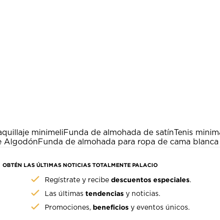
quillaje minimeli
Funda de almohada de satín
Tenis minim
e Algodón
Funda de almohada para ropa de cama blanca
OBTÉN LAS ÚLTIMAS NOTICIAS TOTALMENTE PALACIO
descuentos especiales
Regístrate y recibe
.
tendencias
Las últimas
y noticias.
beneficios
Promociones,
y eventos únicos.