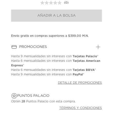
(0)
Sin
puntuación.
Enlace
AÑADIR A LA BOLSA
en
la
misma
página.
Envío gratis en compras superiores a $399.00 M.N.
PROMOCIONES
Tarjetas Palacio
Hasta
9 mensualidades
sin intereses con
*
Tarjetas American
Hasta
6 mensualidades
sin intereses con
Express
*
Tarjetas BBVA
Hasta
6 mensualidades
sin intereses con
*
PayPal
Hasta
9 mensualidades
sin intereses con
*
DETALLE DE PROMOCIONES
PUNTOS PALACIO
Obtén
28
Puntos Palacio con esta compra.
TÉRMINOS Y CONDICIONES