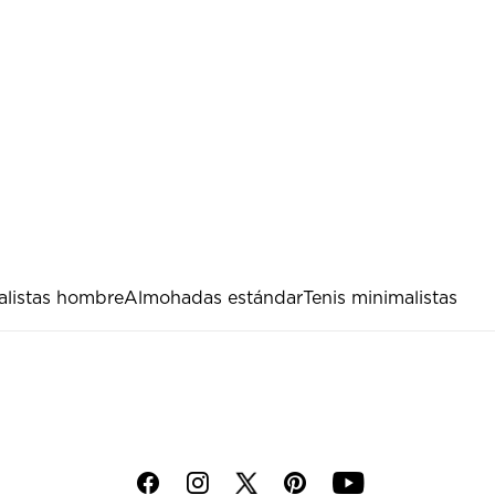
alistas hombre
Almohadas estándar
Tenis minimalistas
f
i
p
y