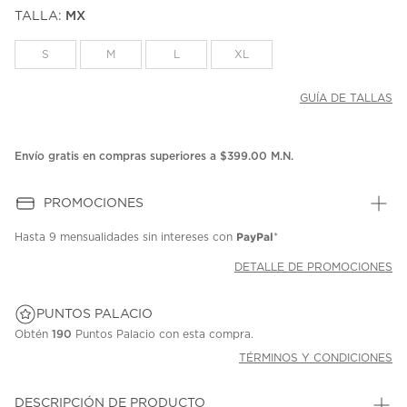
puntuación.
TALLA:
MX
Enlace
en
la
S
M
L
XL
misma
página.
GUÍA DE TALLAS
Envío gratis en compras superiores a $399.00 M.N.
PROMOCIONES
PayPal
Hasta
9 mensualidades
sin intereses con
*
DETALLE DE PROMOCIONES
PUNTOS PALACIO
Obtén
190
Puntos Palacio con esta compra.
TÉRMINOS Y CONDICIONES
DESCRIPCIÓN DE PRODUCTO