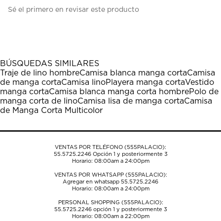
Seleccionar
Seleccionar
Seleccionar
Seleccionar
Seleccionar
Sé el primero en revisar este producto
para
para
para
para
para
calificar
calificar
calificar
calificar
calificar
el
el
el
el
el
artículo
artículo
artículo
artículo
artículo
con
con
con
con
con
1
2
3
4
5
BÚSQUEDAS SIMILARES
estrella
estrellas.
estrellas.
estrellas.
estrellas.
Traje de lino hombre
Camisa blanca manga corta
Camisa
Esta
Esta
Esta
Esta
Esta
de manga corta
Camisa lino
Playera manga corta
Vestido
acción
acción
acción
acción
acción
manga corta
Camisa blanca manga corta hombre
Polo de
abrirá
abrirá
abrirá
abrirá
abrirá
manga corta de lino
Camisa lisa de manga corta
Camisa
el
el
el
el
el
de Manga Corta Multicolor
formulario
formulario
formulario
formulario
formulario
de
de
de
de
de
envío.
envío.
envío.
envío.
envío.
VENTAS POR TELÉFONO (555PALACIO):
55.5725.2246
Opción 1 y posteriormente 3
Horario: 08:00am a 24:00pm
VENTAS POR WHATSAPP (555PALACIO):
Agregar en whatsapp 55.5725.2246
Horario: 08:00am a 24:00pm
PERSONAL SHOPPING (555PALACIO):
55.5725.2246
opción 1 y posteriormente 3
Horario: 08:00am a 22:00pm