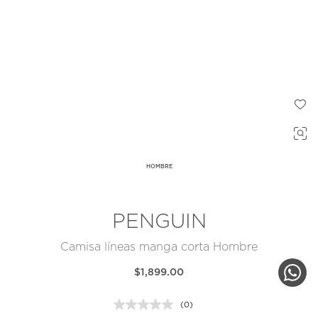
HOMBRE
PENGUIN
Camisa líneas manga corta Hombre
$1,899.00
(0)
Sin