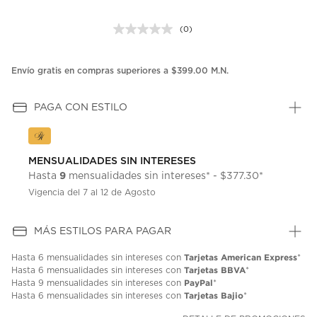
(0)
Sin
puntuación.
Enlace
en
Envío gratis en compras superiores a $399.00 M.N.
la
misma
página.
PAGA CON ESTILO
MENSUALIDADES SIN INTERESES
9
Hasta
mensualidades sin intereses* - $377.30*
Vigencia del 7 al 12 de Agosto
MÁS ESTILOS PARA PAGAR
Tarjetas American Express
Hasta
6 mensualidades
sin intereses con
*
Tarjetas BBVA
Hasta
6 mensualidades
sin intereses con
*
PayPal
Hasta
9 mensualidades
sin intereses con
*
Tarjetas Bajio
Hasta
6 mensualidades
sin intereses con
*