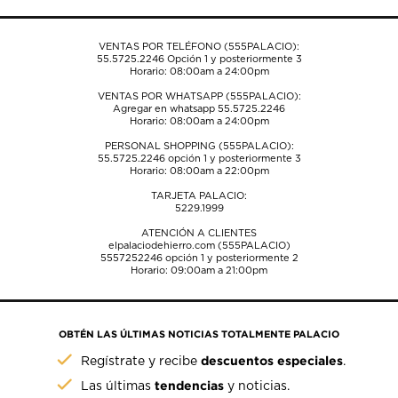
de
de
de
de
de
envío.
envío.
envío.
envío.
envío.
VENTAS POR TELÉFONO (555PALACIO):
55.5725.2246
Opción 1 y posteriormente 3
Horario: 08:00am a 24:00pm
VENTAS POR WHATSAPP (555PALACIO):
Agregar en whatsapp 55.5725.2246
Horario: 08:00am a 24:00pm
PERSONAL SHOPPING (555PALACIO):
55.5725.2246
opción 1 y posteriormente 3
Horario: 08:00am a 22:00pm
TARJETA PALACIO:
5229.1999
ATENCIÓN A CLIENTES
elpalaciodehierro.com (555PALACIO)
5557252246
opción 1 y posteriormente 2
Horario: 09:00am a 21:00pm
OBTÉN LAS ÚLTIMAS NOTICIAS TOTALMENTE PALACIO
descuentos especiales
Regístrate y recibe
.
tendencias
Las últimas
y noticias.