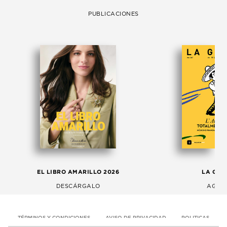
PUBLICACIONES
EL LIBRO AMARILLO 2026
LA GAC
DESCÁRGALO
AGOS
TÉRMINOS Y CONDICIONES
AVISO DE PRIVACIDAD
POLITICAS