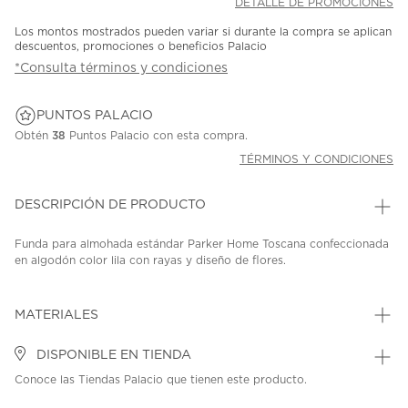
DETALLE DE PROMOCIONES
Los montos mostrados pueden variar si durante la compra se aplican
descuentos, promociones o beneficios Palacio
*Consulta términos y condiciones
PUNTOS PALACIO
Obtén
38
Puntos Palacio con esta compra.
TÉRMINOS Y CONDICIONES
DESCRIPCIÓN DE PRODUCTO
Funda para almohada estándar Parker Home Toscana confeccionada
en algodón color lila con rayas y diseño de flores.
Incluye una funda.
SKU: 42032865
MODEL: TOS-7938
MATERIALES
DISPONIBLE EN TIENDA
Conoce las Tiendas Palacio que tienen este producto.