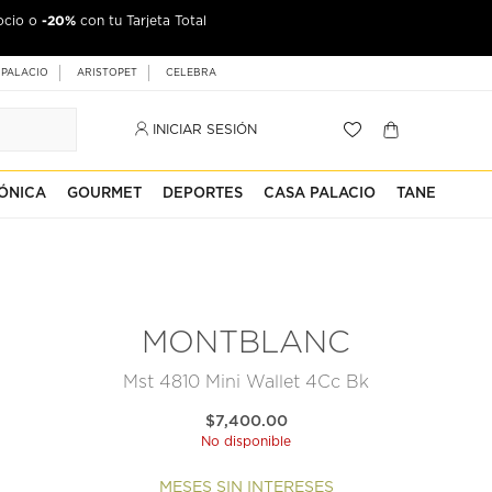
-20%
ocio o
con tu Tarjeta Total
 PALACIO
ARISTOPET
CELEBRA
INICIAR SESIÓN
ÓNICA
GOURMET
DEPORTES
CASA PALACIO
TANE
MONTBLANC
Mst 4810 Mini Wallet 4Cc Bk
$7,400.00
No disponible
MESES SIN INTERESES