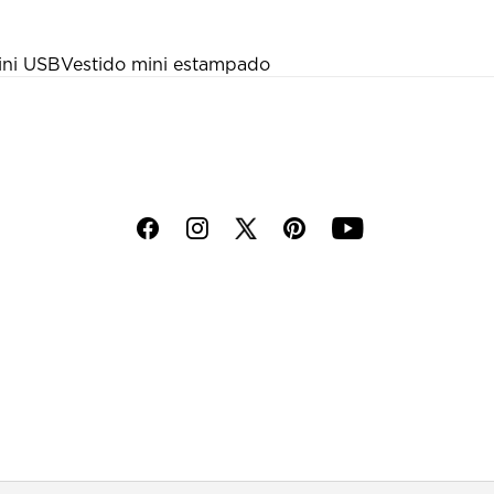
ini USB
Vestido mini estampado
f
i
p
y