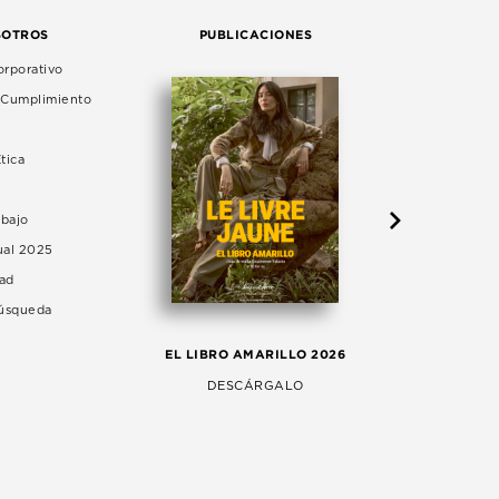
SOTROS
PUBLICACIONES
rporativo
e Cumplimiento
tica
abajo
ual 2025
dad
Búsqueda
LA 
EL LIBRO AMARILLO 2026
AG
DESCÁRGALO