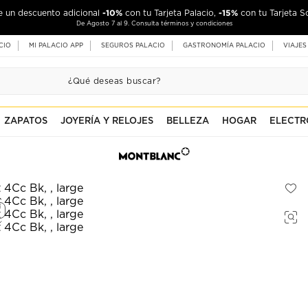
-10%
-15%
de un descuento adicional
con tu Tarjeta Palacio,
con tu Tarjeta S
De Agosto 7 al 9. Consulta términos y condiciones
CIO
MI PALACIO APP
SEGUROS PALACIO
GASTRONOMÍA PALACIO
VIAJES
ZAPATOS
JOYERÍA Y RELOJES
BELLEZA
HOGAR
ELECTR