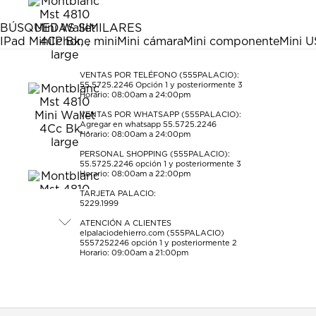
BÚSQUEDAS SIMILARES
IPad Mini
IPhone mini
Mini cámara
Mini componente
Mini 
VENTAS POR TELÉFONO (555PALACIO):
55.5725.2246
Opción 1 y posteriormente 3
Horario: 08:00am a 24:00pm
VENTAS POR WHATSAPP (555PALACIO):
Agregar en whatsapp 55.5725.2246
Horario: 08:00am a 24:00pm
PERSONAL SHOPPING (555PALACIO):
55.5725.2246
opción 1 y posteriormente 3
Horario: 08:00am a 22:00pm
TARJETA PALACIO:
5229.1999
ATENCIÓN A CLIENTES
elpalaciodehierro.com (555PALACIO)
5557252246
opción 1 y posteriormente 2
Horario: 09:00am a 21:00pm