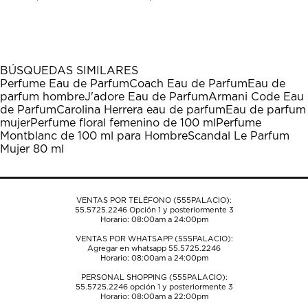
calificar
calificar
calificar
calificar
calificar
el
el
el
el
el
artículo
artículo
artículo
artículo
artículo
con
con
con
con
con
1
2
3
4
5
BÚSQUEDAS SIMILARES
estrella
estrellas.
estrellas.
estrellas.
estrellas.
Perfume Eau de Parfum
Coach Eau de Parfum
Eau de
Esta
Esta
Esta
Esta
Esta
parfum hombre
J'adore Eau de Parfum
Armani Code Eau
acción
acción
acción
acción
acción
de Parfum
Carolina Herrera eau de parfum
Eau de parfum
abrirá
abrirá
abrirá
abrirá
abrirá
mujer
Perfume floral femenino de 100 ml
Perfume
el
el
el
el
el
Montblanc de 100 ml para Hombre
Scandal Le Parfum
formulario
formulario
formulario
formulario
formulario
Mujer 80 ml
de
de
de
de
de
envío.
envío.
envío.
envío.
envío.
VENTAS POR TELÉFONO (555PALACIO):
55.5725.2246
Opción 1 y posteriormente 3
Horario: 08:00am a 24:00pm
VENTAS POR WHATSAPP (555PALACIO):
Agregar en whatsapp 55.5725.2246
Horario: 08:00am a 24:00pm
PERSONAL SHOPPING (555PALACIO):
55.5725.2246
opción 1 y posteriormente 3
Horario: 08:00am a 22:00pm