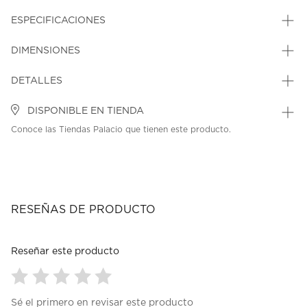
ESPECIFICACIONES
DIMENSIONES
DETALLES
DISPONIBLE EN TIENDA
Conoce las Tiendas Palacio que tienen este producto.
RESEÑAS DE PRODUCTO
Reseñar este producto
Seleccionar
Seleccionar
Seleccionar
Seleccionar
Seleccionar
Sé el primero en revisar este producto
para
para
para
para
para