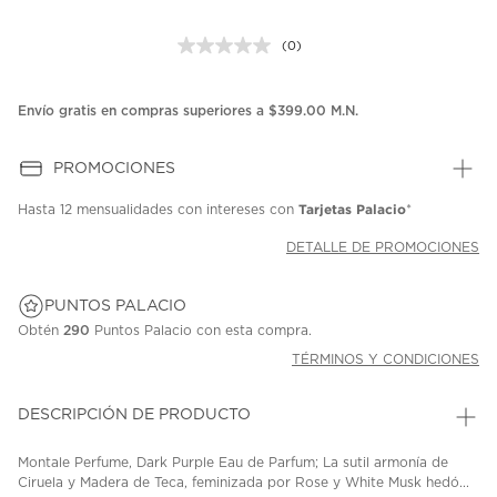
(0)
Sin
puntuación.
Enlace
en
Envío gratis en compras superiores a $399.00 M.N.
la
misma
página.
PROMOCIONES
Tarjetas Palacio
Hasta
12 mensualidades
con intereses con
*
DETALLE DE PROMOCIONES
PUNTOS PALACIO
Obtén
290
Puntos Palacio con esta compra.
TÉRMINOS Y CONDICIONES
DESCRIPCIÓN DE PRODUCTO
Montale Perfume, Dark Purple Eau de Parfum; La sutil armonía de
Ciruela y Madera de Teca, feminizada por Rose y White Musk hedó...