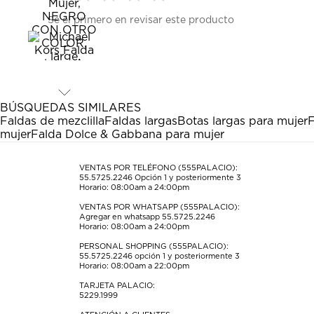
Seleccionar
Seleccionar
Seleccionar
Seleccionar
Seleccionar
Sé el primero en revisar este producto
para
para
para
para
para
calificar
calificar
calificar
calificar
calificar
el
el
el
el
el
artículo
artículo
artículo
artículo
artículo
con
con
con
con
con
1
2
3
4
5
estrella
estrellas.
estrellas.
estrellas.
estrellas.
BÚSQUEDAS SIMILARES
Esta
Esta
Esta
Esta
Esta
Faldas de mezclilla
Faldas largas
Botas largas para mujer
F
acción
acción
acción
acción
acción
mujer
Falda Dolce & Gabbana para mujer
abrirá
abrirá
abrirá
abrirá
abrirá
el
el
el
el
el
formulario
formulario
formulario
formulario
formulario
VENTAS POR TELÉFONO (555PALACIO):
55.5725.2246
Opción 1 y posteriormente 3
de
de
de
de
de
Horario: 08:00am a 24:00pm
envío.
envío.
envío.
envío.
envío.
VENTAS POR WHATSAPP (555PALACIO):
Agregar en whatsapp 55.5725.2246
Horario: 08:00am a 24:00pm
PERSONAL SHOPPING (555PALACIO):
55.5725.2246
opción 1 y posteriormente 3
Horario: 08:00am a 22:00pm
TARJETA PALACIO:
5229.1999