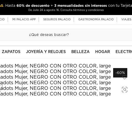
AS
60% de descuento
3 mensualidades sin intereses
. Hasta
+
con tu Tarjeta
De Julio 24 a agosto 16. Consulta términos y condiciones
CIO
MI PALACIO APP
SEGUROS PALACIO
GASTRONOMÍA PALACIO
VIAJES
ZAPATOS
JOYERÍA Y RELOJES
BELLEZA
HOGAR
ELECTR
-60%