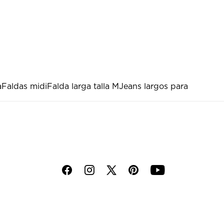
a
Faldas midi
Falda larga talla M
Jeans largos para
f
i
p
y