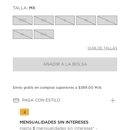
puntuación.
TALLA:
MX
Enlace
en
la
XXS
XS
S
M
L
misma
página.
XL
XXL
GUÍA DE TALLAS
AÑADIR A LA BOLSA
Envío gratis en compras superiores a $399.00 M.N.
PAGA CON ESTILO
MENSUALIDADES SIN INTERESES
3
Hasta
mensualidades sin intereses* -