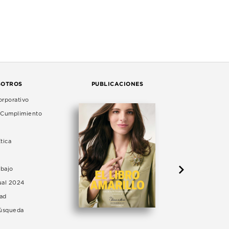
SOTROS
PUBLICACIONES
rporativo
e Cumplimiento
tica
abajo
ual 2024
dad
Búsqueda
LA 