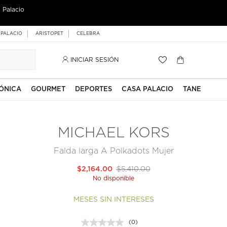
 Palacio
 PALACIO
ARISTOPET
CELEBRA
INICIAR SESIÓN
ÓNICA
GOURMET
DEPORTES
CASA PALACIO
TANE
MICHAEL KORS
Falda larga A Polkadots Mujer
$2,164.00
$5,410.00
No disponible
MESES SIN INTERESES
(0)
Sin