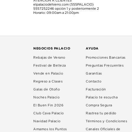
ATENCIÓN A CLIENTES
elpalaciodehierro.com (555PALACIO)
5557252246
opción 1 y posteriormente 2
Horario: 09:00am a 21:00pm
NEGOCIOS PALACIO
AYUDA
Rebajas de Verano
Promociones Bancarias
Festival de Belleza
Preguntas Frecuentes
Vende en Palacio
Garantías
Regreso a Clases
Contacto
Galas de Otoño
Facturación
Noches Palacio
Palacio te escucha
El Buen Fin 2026
Compra Segura
Club Cava Palacio
Rastrea tu pedido
Navidad Palacio
Términos y Condiciones
Amamos los Puntos
Canales Oficiales de