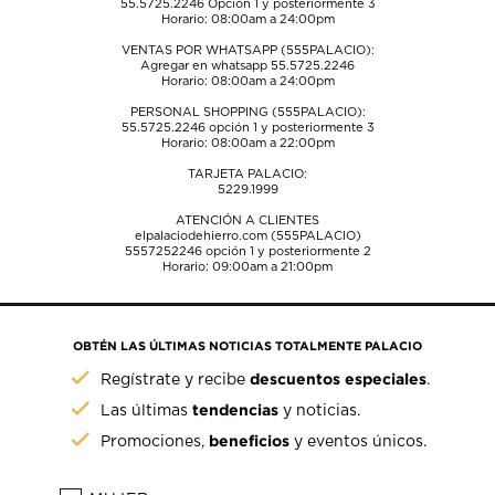
55.5725.2246
Opción 1 y posteriormente 3
Horario: 08:00am a 24:00pm
VENTAS POR WHATSAPP (555PALACIO):
Agregar en whatsapp 55.5725.2246
Horario: 08:00am a 24:00pm
PERSONAL SHOPPING (555PALACIO):
55.5725.2246
opción 1 y posteriormente 3
Horario: 08:00am a 22:00pm
TARJETA PALACIO:
5229.1999
ATENCIÓN A CLIENTES
elpalaciodehierro.com (555PALACIO)
5557252246
opción 1 y posteriormente 2
Horario: 09:00am a 21:00pm
OBTÉN LAS ÚLTIMAS NOTICIAS TOTALMENTE PALACIO
descuentos especiales
Regístrate y recibe
.
tendencias
Las últimas
y noticias.
beneficios
Promociones,
y eventos únicos.