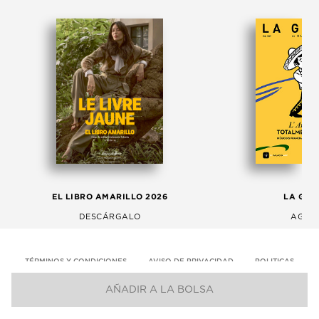
EL LIBRO AMARILLO 2026
LA GAC
DESCÁRGALO
AGOS
TÉRMINOS Y CONDICIONES
AVISO DE PRIVACIDAD
POLITICAS
AÑADIR A LA BOLSA