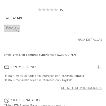
(0)
Sin
puntuación.
TALLA:
MX
Enlace
en
la
UNITALLA
misma
página.
GUÍA DE TALLAS
Envío gratis en compras superiores a $399.00 M.N.
PROMOCIONES
Tarjetas Palacio
Hasta
3 mensualidades
sin intereses con
*
PayPal
Hasta
9 mensualidades
sin intereses con
*
DETALLE DE PROMOCIONES
PUNTOS PALACIO
Obtén
279
Puntos Palacio con esta compra.