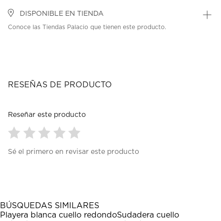
DISPONIBLE EN TIENDA
Conoce las Tiendas Palacio que tienen este producto.
RESEÑAS DE PRODUCTO
Reseñar este producto
Seleccionar
Seleccionar
Seleccionar
Seleccionar
Seleccionar
Sé el primero en revisar este producto
para
para
para
para
para
calificar
calificar
calificar
calificar
calificar
el
el
el
el
el
artículo
artículo
artículo
artículo
artículo
con
con
con
con
con
1
2
3
4
5
BÚSQUEDAS SIMILARES
estrella
estrellas.
estrellas.
estrellas.
estrellas.
Playera blanca cuello redondo
Sudadera cuello
Esta
Esta
Esta
Esta
Esta