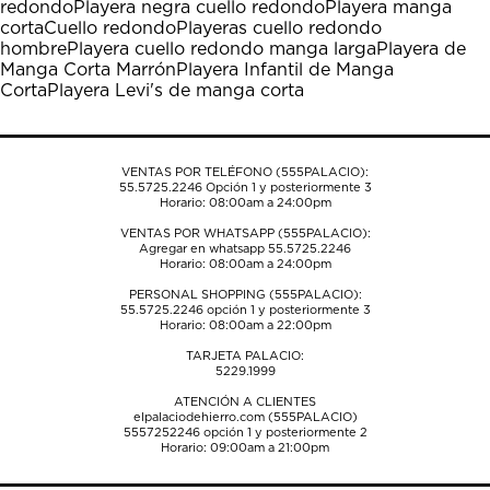
redondo
Playera negra cuello redondo
Playera manga
acción
acción
acción
acción
acción
corta
Cuello redondo
Playeras cuello redondo
abrirá
abrirá
abrirá
abrirá
abrirá
hombre
Playera cuello redondo manga larga
Playera de
el
el
el
el
el
Manga Corta Marrón
Playera Infantil de Manga
formulario
formulario
formulario
formulario
formulario
Corta
Playera Levi's de manga corta
de
de
de
de
de
envío.
envío.
envío.
envío.
envío.
VENTAS POR TELÉFONO (555PALACIO):
55.5725.2246
Opción 1 y posteriormente 3
Horario: 08:00am a 24:00pm
VENTAS POR WHATSAPP (555PALACIO):
Agregar en whatsapp 55.5725.2246
Horario: 08:00am a 24:00pm
PERSONAL SHOPPING (555PALACIO):
55.5725.2246
opción 1 y posteriormente 3
Horario: 08:00am a 22:00pm
TARJETA PALACIO:
5229.1999
ATENCIÓN A CLIENTES
elpalaciodehierro.com (555PALACIO)
5557252246
opción 1 y posteriormente 2
Horario: 09:00am a 21:00pm