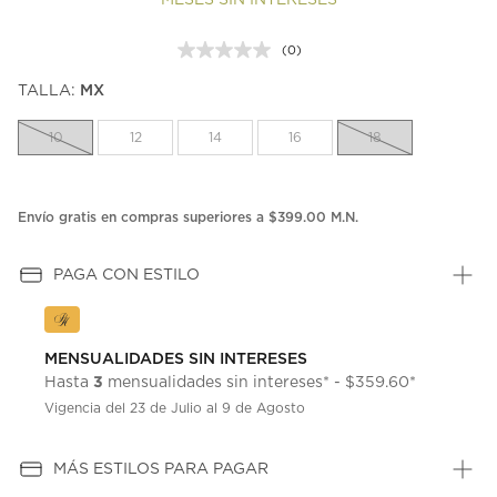
MESES SIN INTERESES
(0)
Sin
puntuación.
TALLA:
MX
Enlace
en
la
10
12
14
16
18
misma
página.
Envío gratis en compras superiores a $399.00 M.N.
PAGA CON ESTILO
MENSUALIDADES SIN INTERESES
3
Hasta
mensualidades sin intereses* - $359.60*
Vigencia del 23 de Julio al 9 de Agosto
MÁS ESTILOS PARA PAGAR