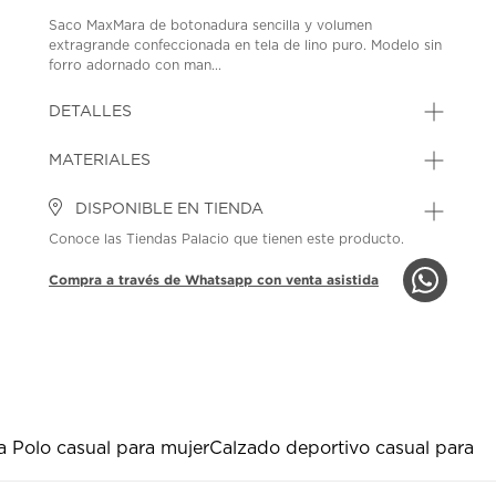
Saco MaxMara de botonadura sencilla y volumen
extragrande confeccionada en tela de lino puro. Modelo sin
forro adornado con man...
DETALLES
MATERIALES
DISPONIBLE EN TIENDA
Conoce las Tiendas Palacio que tienen este producto.
Compra a través de Whatsapp con venta asistida
a Polo casual para mujer
Calzado deportivo casual para