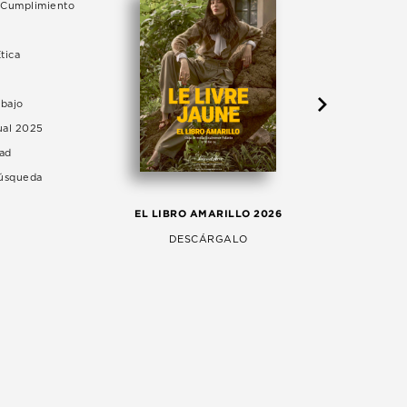
e Cumplimiento
tica
abajo
ual 2025
dad
Búsqueda
LA 
EL LIBRO AMARILLO 2026
AG
DESCÁRGALO