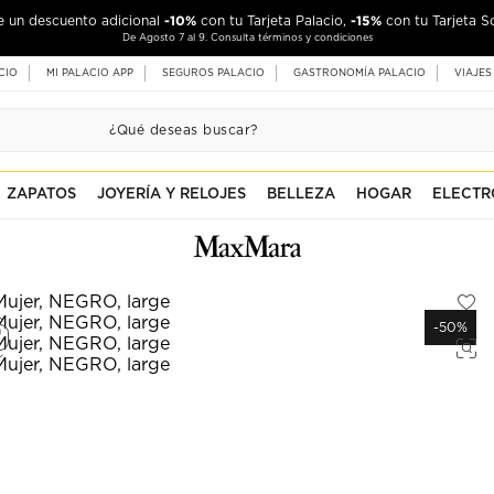
-10%
-15%
de un descuento adicional
con tu Tarjeta Palacio,
con tu Tarjeta S
De Agosto 7 al 9. Consulta términos y condiciones
CIO
MI PALACIO APP
SEGUROS PALACIO
GASTRONOMÍA PALACIO
VIAJES
ZAPATOS
JOYERÍA Y RELOJES
BELLEZA
HOGAR
ELECTR
-50%