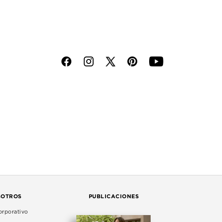
f
i
p
y
SOTROS
PUBLICACIONES
rporativo