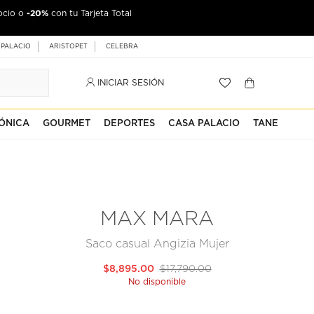
-20%
ocio o
con tu Tarjeta Total
 PALACIO
ARISTOPET
CELEBRA
INICIAR SESIÓN
ÓNICA
GOURMET
DEPORTES
CASA PALACIO
TANE
MAX MARA
Saco casual Angizia Mujer
$8,895.00
$17,790.00
No disponible