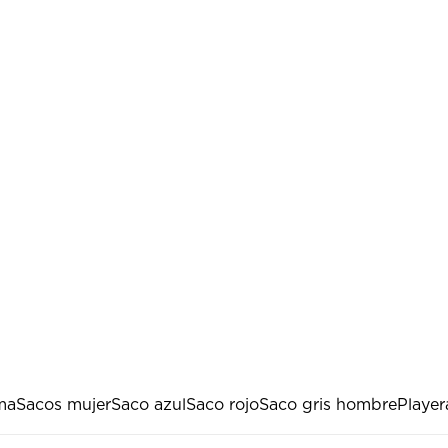
ma
Sacos mujer
Saco azul
Saco rojo
Saco gris hombre
Player