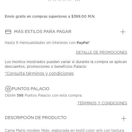
Sin
puntuación.
Enlace
en
Envío gratis en compras superiores a $399.00 M.N.
la
misma
página.
MÁS ESTILOS PARA PAGAR
PayPal
Hasta
9 mensualidades
sin intereses con
*
DETALLE DE PROMOCIONES
Los montos mostrados pueden variar si durante la compra se aplican
descuentos, promociones o beneficios Palacio
*Consulta términos y condiciones
PUNTOS PALACIO
Obtén
598
Puntos Palacio con esta compra.
TÉRMINOS Y CONDICIONES
DESCRIPCIÓN DE PRODUCTO
Cama Marlo modelo Nido, elaborada en textil color gris con textura