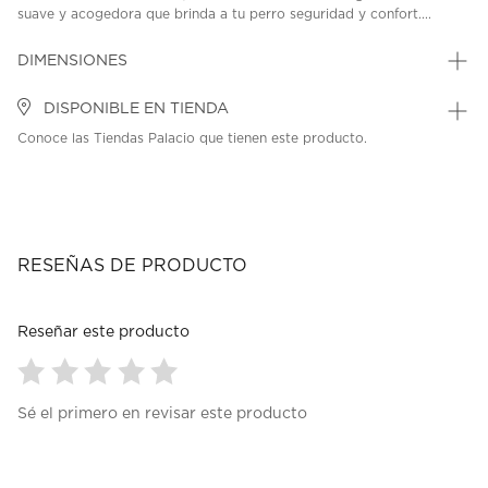
suave y acogedora que brinda a tu perro seguridad y confort....
DIMENSIONES
DISPONIBLE EN TIENDA
Conoce las Tiendas Palacio que tienen este producto.
RESEÑAS DE PRODUCTO
Reseñar este producto
Seleccionar
Seleccionar
Seleccionar
Seleccionar
Seleccionar
Sé el primero en revisar este producto
para
para
para
para
para
calificar
calificar
calificar
calificar
calificar
el
el
el
el
el
artículo
artículo
artículo
artículo
artículo