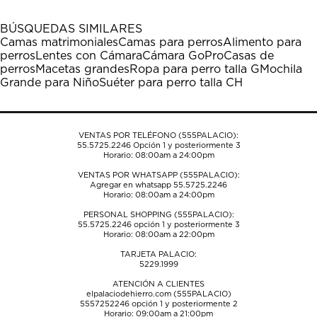
con
con
con
con
con
1
2
3
4
5
BÚSQUEDAS SIMILARES
estrella
estrellas.
estrellas.
estrellas.
estrellas.
Camas matrimoniales
Camas para perros
Alimento para
Esta
Esta
Esta
Esta
Esta
perros
Lentes con Cámara
Cámara GoPro
Casas de
acción
acción
acción
acción
acción
perros
Macetas grandes
Ropa para perro talla G
Mochila
abrirá
abrirá
abrirá
abrirá
abrirá
Grande para Niño
Suéter para perro talla CH
el
el
el
el
el
formulario
formulario
formulario
formulario
formulario
de
de
de
de
de
envío.
envío.
envío.
envío.
envío.
VENTAS POR TELÉFONO (555PALACIO):
55.5725.2246
Opción 1 y posteriormente 3
Horario: 08:00am a 24:00pm
VENTAS POR WHATSAPP (555PALACIO):
Agregar en whatsapp 55.5725.2246
Horario: 08:00am a 24:00pm
PERSONAL SHOPPING (555PALACIO):
55.5725.2246
opción 1 y posteriormente 3
Horario: 08:00am a 22:00pm
TARJETA PALACIO:
5229.1999
ATENCIÓN A CLIENTES
elpalaciodehierro.com (555PALACIO)
5557252246
opción 1 y posteriormente 2
Horario: 09:00am a 21:00pm