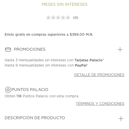
MESES SIN INTERESES
(0)
Sin
puntuación.
Enlace
en
Envío gratis en compras superiores a $399.00 M.N.
la
misma
página.
PROMOCIONES
Tarjetas Palacio
Hasta
3 mensualidades
sin intereses con
*
PayPal
Hasta
9 mensualidades
sin intereses con
*
DETALLE DE PROMOCIONES
PUNTOS PALACIO
Obtén
118
Puntos Palacio con esta compra.
TÉRMINOS Y CONDICIONES
DESCRIPCIÓN DE PRODUCTO