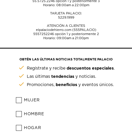
55.5725.2246
opción 1 y posteriormente 3
Horario: 08:00am a 22:00pm
TARJETA PALACIO:
5229.1999
ATENCIÓN A CLIENTES
elpalaciodehierro.com (555PALACIO)
5557252246
opción 1 y posteriormente 2
Horario: 09:00am a 21:00pm
OBTÉN LAS ÚLTIMAS NOTICIAS TOTALMENTE PALACIO
descuentos especiales
Regístrate y recibe
.
tendencias
Las últimas
y noticias.
beneficios
Promociones,
y eventos únicos.
MUJER
HOMBRE
HOGAR