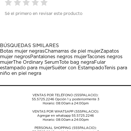
Seleccionar
Seleccionar
Seleccionar
Seleccionar
Seleccionar
Sé el primero en revisar este producto
para
para
para
para
para
calificar
calificar
calificar
calificar
calificar
el
el
el
el
el
artículo
artículo
artículo
artículo
artículo
con
con
con
con
con
1
2
3
4
5
BÚSQUEDAS SIMILARES
estrella
estrellas.
estrellas.
estrellas.
estrellas.
Botas mujer negras
Chamarras de piel mujer
Zapatos
Esta
Esta
Esta
Esta
Esta
mujer negros
Pantalones negros mujer
Tacones negros
acción
acción
acción
acción
acción
mujer
The Ordinary Serum
Tote bag negra
Fular
abrirá
abrirá
abrirá
abrirá
abrirá
estampado para mujer
Suéter con Estampado
Tenis para
el
el
el
el
el
niño en piel negra
formulario
formulario
formulario
formulario
formulario
de
de
de
de
de
envío.
envío.
envío.
envío.
envío.
VENTAS POR TELÉFONO (555PALACIO):
55.5725.2246
Opción 1 y posteriormente 3
Horario: 08:00am a 24:00pm
VENTAS POR WHATSAPP (555PALACIO):
Agregar en whatsapp 55.5725.2246
Horario: 08:00am a 24:00pm
PERSONAL SHOPPING (555PALACIO):