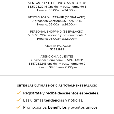
VENTAS POR TELÉFONO (555PALACIO):
55.5725.2246
Opción 1 y posteriormente 3
Horario: 08:00am a 24:00pm
VENTAS POR WHATSAPP (555PALACIO):
Agregar en whatsapp 55.5725.2246
Horario: 08:00am a 24:00pm
PERSONAL SHOPPING (555PALACIO):
55.5725.2246
opción 1 y posteriormente 3
Horario: 08:00am a 22:00pm
TARJETA PALACIO:
5229.1999
ATENCIÓN A CLIENTES
elpalaciodehierro.com (555PALACIO)
5557252246
opción 1 y posteriormente 2
Horario: 09:00am a 21:00pm
OBTÉN LAS ÚLTIMAS NOTICIAS TOTALMENTE PALACIO
descuentos especiales
Regístrate y recibe
.
tendencias
Las últimas
y noticias.
beneficios
Promociones,
y eventos únicos.