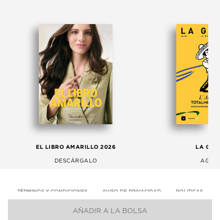
EL LIBRO AMARILLO 2026
LA GAC
DESCÁRGALO
AGOS
TÉRMINOS Y CONDICIONES
AVISO DE PRIVACIDAD
POLITICAS
AÑADIR A LA BOLSA