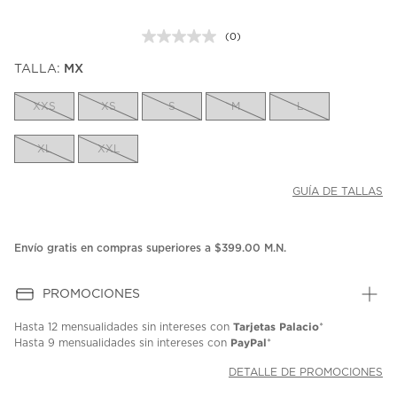
(0)
Sin
puntuación.
TALLA:
MX
Enlace
en
la
XXS
XS
S
M
L
misma
página.
XL
XXL
GUÍA DE TALLAS
Envío gratis en compras superiores a $399.00 M.N.
PROMOCIONES
Tarjetas Palacio
Hasta
12 mensualidades
sin intereses con
*
PayPal
Hasta
9 mensualidades
sin intereses con
*
DETALLE DE PROMOCIONES