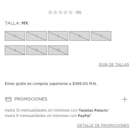
(0)
Sin
puntuación.
TALLA:
MX
Enlace
en
la
0
1
3
5
7
misma
página.
9
11
13
GUÍA DE TALLAS
Envío gratis en compras superiores a $399.00 M.N.
PROMOCIONES
Tarjetas Palacio
Hasta
12 mensualidades
sin intereses con
*
PayPal
Hasta
9 mensualidades
sin intereses con
*
DETALLE DE PROMOCIONES