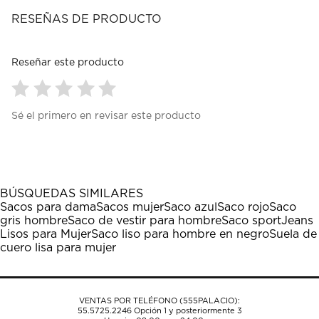
RESEÑAS DE PRODUCTO
Reseñar este producto
Seleccionar
Seleccionar
Seleccionar
Seleccionar
Seleccionar
Sé el primero en revisar este producto
para
para
para
para
para
calificar
calificar
calificar
calificar
calificar
el
el
el
el
el
artículo
artículo
artículo
artículo
artículo
con
con
con
con
con
1
2
3
4
5
BÚSQUEDAS SIMILARES
estrella
estrellas.
estrellas.
estrellas.
estrellas.
Sacos para dama
Sacos mujer
Saco azul
Saco rojo
Saco
Esta
Esta
Esta
Esta
Esta
gris hombre
Saco de vestir para hombre
Saco sport
Jeans
acción
acción
acción
acción
acción
Lisos para Mujer
Saco liso para hombre en negro
Suela de
abrirá
abrirá
abrirá
abrirá
abrirá
cuero lisa para mujer
el
el
el
el
el
formulario
formulario
formulario
formulario
formulario
de
de
de
de
de
envío.
envío.
envío.
envío.
envío.
VENTAS POR TELÉFONO (555PALACIO):
55.5725.2246
Opción 1 y posteriormente 3