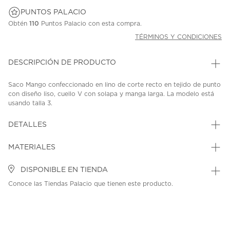
PUNTOS PALACIO
Obtén
110
Puntos Palacio con esta compra.
TÉRMINOS Y CONDICIONES
DESCRIPCIÓN DE PRODUCTO
Saco Mango confeccionado en lino de corte recto en tejido de punto
con diseño liso, cuello V con solapa y manga larga. La modelo está
usando talla 3.
SKU: 45360510
MODEL: 27957156-05
DETALLES
MATERIALES
DISPONIBLE EN TIENDA
Conoce las Tiendas Palacio que tienen este producto.