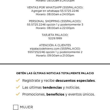
Horario: 08:00am a 24:00pm
VENTAS POR WHATSAPP (555PALACIO):
Agregar en whatsapp 55.5725.2246
Horario: 08:00am a 24:00pm
PERSONAL SHOPPING (555PALACIO):
55.5725.2246
opción 1 y posteriormente 3
Horario: 08:00am a 22:00pm
TARJETA PALACIO:
5229.1999
ATENCIÓN A CLIENTES
elpalaciodehierro.com (555PALACIO)
5557252246
opción 1 y posteriormente 2
Horario: 09:00am a 21:00pm
OBTÉN LAS ÚLTIMAS NOTICIAS TOTALMENTE PALACIO
descuentos especiales
Regístrate y recibe
.
tendencias
Las últimas
y noticias.
beneficios
Promociones,
y eventos únicos.
MUJER