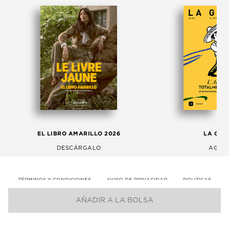
EL LIBRO AMARILLO 2026
LA GAC
DESCÁRGALO
AGOS
TÉRMINOS Y CONDICIONES
AVISO DE PRIVACIDAD
POLITICAS
AÑADIR A LA BOLSA