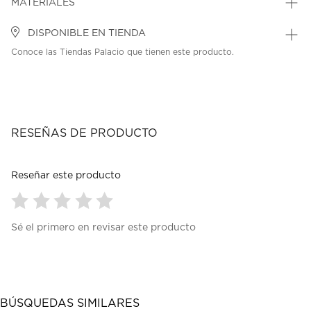
MATERIALES
DISPONIBLE EN TIENDA
Conoce las Tiendas Palacio que tienen este producto.
RESEÑAS DE PRODUCTO
Reseñar este producto
Seleccionar
Seleccionar
Seleccionar
Seleccionar
Seleccionar
Sé el primero en revisar este producto
para
para
para
para
para
calificar
calificar
calificar
calificar
calificar
el
el
el
el
el
artículo
artículo
artículo
artículo
artículo
con
con
con
con
con
1
2
3
4
5
BÚSQUEDAS SIMILARES
estrella
estrellas.
estrellas.
estrellas.
estrellas.