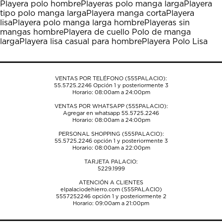
Playera polo hombre
Playeras polo manga larga
Playera
Esta
Esta
Esta
Esta
Esta
tipo polo manga larga
Playera manga corta
Playera
acción
acción
acción
acción
acción
lisa
Playera polo manga larga hombre
Playeras sin
abrirá
abrirá
abrirá
abrirá
abrirá
mangas hombre
Playera de cuello Polo de manga
el
el
el
el
el
larga
Playera lisa casual para hombre
Playera Polo Lisa
formulario
formulario
formulario
formulario
formulario
de
de
de
de
de
envío.
envío.
envío.
envío.
envío.
VENTAS POR TELÉFONO (555PALACIO):
55.5725.2246
Opción 1 y posteriormente 3
Horario: 08:00am a 24:00pm
VENTAS POR WHATSAPP (555PALACIO):
Agregar en whatsapp 55.5725.2246
Horario: 08:00am a 24:00pm
PERSONAL SHOPPING (555PALACIO):
55.5725.2246
opción 1 y posteriormente 3
Horario: 08:00am a 22:00pm
TARJETA PALACIO:
5229.1999
ATENCIÓN A CLIENTES
elpalaciodehierro.com (555PALACIO)
5557252246
opción 1 y posteriormente 2
Horario: 09:00am a 21:00pm