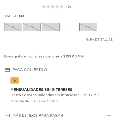
(0)
Sin
puntuación.
TALLA:
MX
Enlace
en
la
S
M
L
XL
XXL
misma
página.
GUÍA DE TALLAS
Envío gratis en compras superiores a $399.00 M.N.
PAGA CON ESTILO
MENSUALIDADES SIN INTERESES
12
Hasta
mensualidades sin intereses* - $993.29*
Vigencia del 6 al 12 de Agosto
MÁS ESTILOS PARA PAGAR