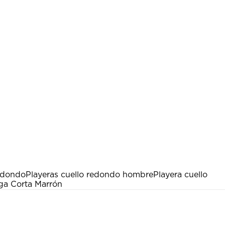
edondo
Playeras cuello redondo hombre
Playera cuello
ga Corta Marrón