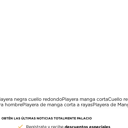
layera negra cuello redondo
Playera manga corta
Cuello r
ara hombre
Playera de manga corta a rayas
Playera de Man
OBTÉN LAS ÚLTIMAS NOTICIAS TOTALMENTE PALACIO
descuentos especiales
Regístrate y recibe
.