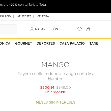
-20%
ocio o
jeta Palacio
con tu Tarjeta Total
 PALACIO
ARISTOPET
CELEBRA
INICIAR SESIÓN
ÓNICA
GOURMET
DEPORTES
CASA PALACIO
TANE
MANGO
Playera cuello redondo manga corta lisa
Hombre
$500.91
$849.00
No disponible
MESES SIN INTERESES