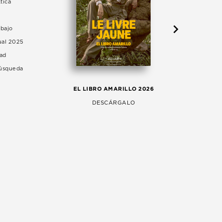
tica
abajo
ual 2025
dad
Búsqueda
LA 
EL LIBRO AMARILLO 2026
AG
DESCÁRGALO