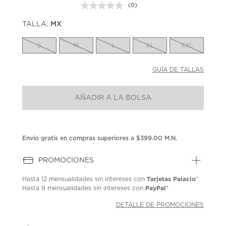
(0)
Sin
puntuación.
TALLA:
MX
Enlace
en
la
S
M
L
XL
XXL
misma
página.
GUÍA DE TALLAS
AÑADIR A LA BOLSA
Envío gratis en compras superiores a $399.00 M.N.
PROMOCIONES
Tarjetas Palacio
Hasta
12 mensualidades
sin intereses con
*
PayPal
Hasta
9 mensualidades
sin intereses con
*
DETALLE DE PROMOCIONES