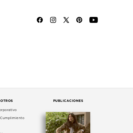
f
i
p
y
SOTROS
PUBLICACIONES
rporativo
e Cumplimiento