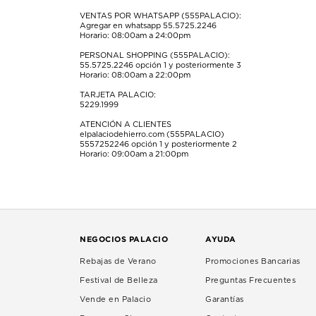
envío.
envío.
envío.
envío.
envío.
VENTAS POR WHATSAPP (555PALACIO):
Agregar en whatsapp 55.5725.2246
Horario: 08:00am a 24:00pm
PERSONAL SHOPPING (555PALACIO):
55.5725.2246
opción 1 y posteriormente 3
Horario: 08:00am a 22:00pm
TARJETA PALACIO:
5229.1999
ATENCIÓN A CLIENTES
elpalaciodehierro.com (555PALACIO)
5557252246
opción 1 y posteriormente 2
Horario: 09:00am a 21:00pm
NEGOCIOS PALACIO
AYUDA
Rebajas de Verano
Promociones Bancarias
Festival de Belleza
Preguntas Frecuentes
Vende en Palacio
Garantías