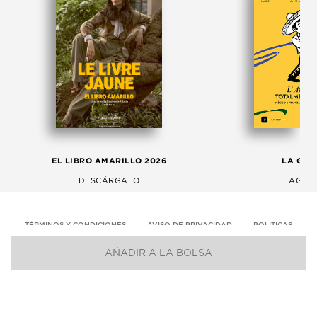
EL LIBRO AMARILLO 2026
LA GAC
DESCÁRGALO
AGOS
TÉRMINOS Y CONDICIONES
AVISO DE PRIVACIDAD
POLITICAS
AÑADIR A LA BOLSA