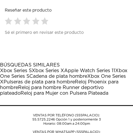
Reseñar este producto
Seleccionar
Seleccionar
Seleccionar
Seleccionar
Seleccionar
Sé el primero en revisar este producto
para
para
para
para
para
calificar
calificar
calificar
calificar
calificar
el
el
el
el
el
artículo
artículo
artículo
artículo
artículo
con
con
con
con
con
1
2
3
4
5
BÚSQUEDAS SIMILARES
estrella
estrellas.
estrellas.
estrellas.
estrellas.
Xbox Series S
Xbox Series X
Apple Watch Series 11
Xbox
Esta
Esta
Esta
Esta
Esta
One Series S
Cadena de plata hombre
Xbox One Series
acción
acción
acción
acción
acción
X
Pulseras de plata para hombre
Reloj Phoenix para
abrirá
abrirá
abrirá
abrirá
abrirá
hombre
Reloj para hombre Runner deportivo
el
el
el
el
el
plateado
Reloj para Mujer con Pulsera Plateada
formulario
formulario
formulario
formulario
formulario
de
de
de
de
de
envío.
envío.
envío.
envío.
envío.
VENTAS POR TELÉFONO (555PALACIO):
55.5725.2246
Opción 1 y posteriormente 3
Horario: 08:00am a 24:00pm
VENTAS POR WHATSAPP (555PALACIO):