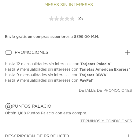
MESES SIN INTERESES
(0)
Sin
puntuación.
Enlace
en
Envío gratis en compras superiores a $399.00 M.N.
la
misma
página.
PROMOCIONES
Tarjetas Palacio
Hasta
12 mensualidades
sin intereses con
*
Tarjetas American Express
Hasta
9 mensualidades
sin intereses con
*
Tarjetas BBVA
Hasta
9 mensualidades
sin intereses con
*
PayPal
Hasta
9 mensualidades
sin intereses con
*
DETALLE DE PROMOCIONES
PUNTOS PALACIO
Obtén
1,188
Puntos Palacio con esta compra.
TÉRMINOS Y CONDICIONES
DESCRIPCIÓN DE PRODUCTO