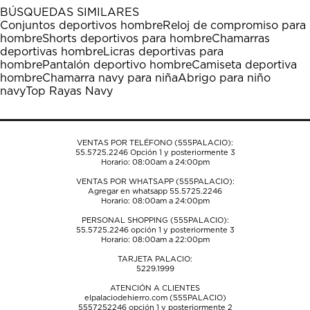
1
2
3
4
5
BÚSQUEDAS SIMILARES
estrella
estrellas.
estrellas.
estrellas.
estrellas.
Conjuntos deportivos hombre
Reloj de compromiso para
Esta
Esta
Esta
Esta
Esta
hombre
Shorts deportivos para hombre
Chamarras
acción
acción
acción
acción
acción
deportivas hombre
Licras deportivas para
abrirá
abrirá
abrirá
abrirá
abrirá
hombre
Pantalón deportivo hombre
Camiseta deportiva
el
el
el
el
el
hombre
Chamarra navy para niña
Abrigo para niño
formulario
formulario
formulario
formulario
formulario
navy
Top Rayas Navy
de
de
de
de
de
envío.
envío.
envío.
envío.
envío.
VENTAS POR TELÉFONO (555PALACIO):
55.5725.2246
Opción 1 y posteriormente 3
Horario: 08:00am a 24:00pm
VENTAS POR WHATSAPP (555PALACIO):
Agregar en whatsapp 55.5725.2246
Horario: 08:00am a 24:00pm
PERSONAL SHOPPING (555PALACIO):
55.5725.2246
opción 1 y posteriormente 3
Horario: 08:00am a 22:00pm
TARJETA PALACIO:
5229.1999
ATENCIÓN A CLIENTES
elpalaciodehierro.com (555PALACIO)
5557252246
opción 1 y posteriormente 2