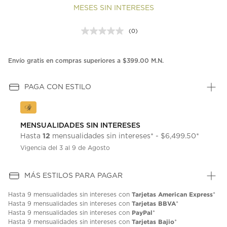
MESES SIN INTERESES
(0)
Sin
puntuación.
Enlace
en
Envío gratis en compras superiores a $399.00 M.N.
la
misma
página.
PAGA CON ESTILO
MENSUALIDADES SIN INTERESES
12
Hasta
mensualidades sin intereses* - $6,499.50*
Vigencia del 3 al 9 de Agosto
MÁS ESTILOS PARA PAGAR
Tarjetas American Express
Hasta
9 mensualidades
sin intereses con
*
Tarjetas BBVA
Hasta
9 mensualidades
sin intereses con
*
PayPal
Hasta
9 mensualidades
sin intereses con
*
Tarjetas Bajio
Hasta
9 mensualidades
sin intereses con
*