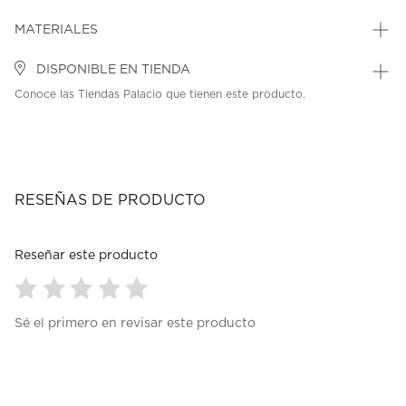
MATERIALES
DISPONIBLE EN TIENDA
Conoce las Tiendas Palacio que tienen este producto.
RESEÑAS DE PRODUCTO
Reseñar este producto
Seleccionar
Seleccionar
Seleccionar
Seleccionar
Seleccionar
Sé el primero en revisar este producto
para
para
para
para
para
calificar
calificar
calificar
calificar
calificar
el
el
el
el
el
artículo
artículo
artículo
artículo
artículo
con
con
con
con
con