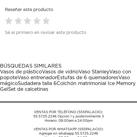
Reseñar este producto
Seleccionar
Seleccionar
Seleccionar
Seleccionar
Seleccionar
Sé el primero en revisar este producto
para
para
para
para
para
calificar
calificar
calificar
calificar
calificar
el
el
el
el
el
artículo
artículo
artículo
artículo
artículo
con
con
con
con
con
1
2
3
4
5
BÚSQUEDAS SIMILARES
estrella
estrellas.
estrellas.
estrellas.
estrellas.
Vasos de plástico
Vasos de vidrio
Vaso Stanley
Vaso con
Esta
Esta
Esta
Esta
Esta
popote
Vaso entrenador
Estufas de 6 quemadores
Vaso
acción
acción
acción
acción
acción
mágico
Sudadera talla 6
Colchón matrimonial Ice Memory
abrirá
abrirá
abrirá
abrirá
abrirá
Gel
Set de calcetines
el
el
el
el
el
formulario
formulario
formulario
formulario
formulario
de
de
de
de
de
envío.
envío.
envío.
envío.
envío.
VENTAS POR TELÉFONO (555PALACIO):
55.5725.2246
Opción 1 y posteriormente 3
Horario: 08:00am a 24:00pm
VENTAS POR WHATSAPP (555PALACIO):
Agregar en whatsapp 55.5725.2246