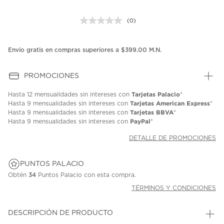
(0)
Sin
puntuación.
Enlace
en
Envío gratis en compras superiores a $399.00 M.N.
la
misma
página.
PROMOCIONES
Tarjetas Palacio
Hasta
12 mensualidades
sin intereses con
*
Tarjetas American Express
Hasta
9 mensualidades
sin intereses con
*
Tarjetas BBVA
Hasta
9 mensualidades
sin intereses con
*
PayPal
Hasta
9 mensualidades
sin intereses con
*
DETALLE DE PROMOCIONES
PUNTOS PALACIO
Obtén
34
Puntos Palacio con esta compra.
TÉRMINOS Y CONDICIONES
DESCRIPCIÓN DE PRODUCTO