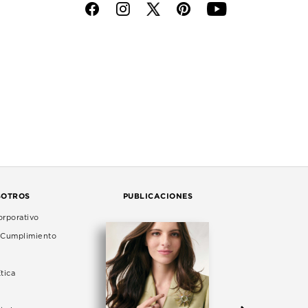
f
i
p
y
SOTROS
PUBLICACIONES
rporativo
e Cumplimiento
tica