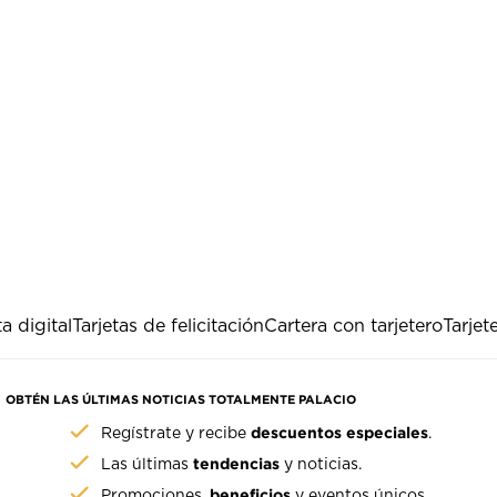
ta digital
Tarjetas de felicitación
Cartera con tarjetero
Tarjet
OBTÉN LAS ÚLTIMAS NOTICIAS TOTALMENTE PALACIO
descuentos especiales
Regístrate y recibe
.
tendencias
Las últimas
y noticias.
beneficios
Promociones,
y eventos únicos.