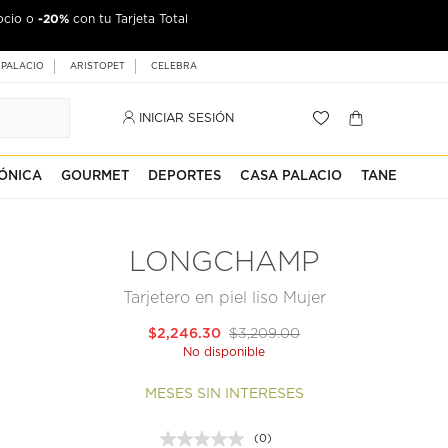
-20%
ocio o
con tu Tarjeta Total
 PALACIO
ARISTOPET
CELEBRA
INICIAR SESIÓN
ÓNICA
GOURMET
DEPORTES
CASA PALACIO
TANE
LONGCHAMP
Tarjetero en piel liso Mujer
$2,246.30
$3,209.00
No disponible
MESES SIN INTERESES
(0)
Sin