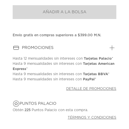
puntuación.
Enlace
AÑADIR A LA BOLSA
en
la
misma
página.
Envío gratis en compras superiores a $399.00 M.N.
PROMOCIONES
Tarjetas Palacio
Hasta
12 mensualidades
sin intereses con
*
Tarjetas American
Hasta
9 mensualidades
sin intereses con
Express
*
Tarjetas BBVA
Hasta
9 mensualidades
sin intereses con
*
PayPal
Hasta
9 mensualidades
sin intereses con
*
DETALLE DE PROMOCIONES
PUNTOS PALACIO
Obtén
225
Puntos Palacio con esta compra.
TÉRMINOS Y CONDICIONES