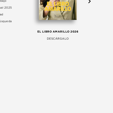
abajo
ual 2025
dad
Búsqueda
LA 
EL LIBRO AMARILLO 2026
AG
DESCÁRGALO