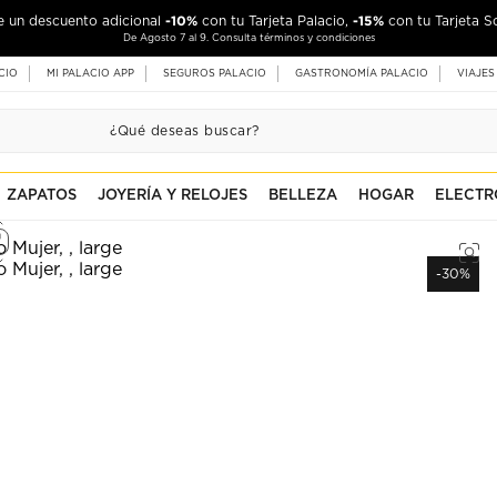
-10%
-15%
de un descuento adicional
con tu Tarjeta Palacio,
con tu Tarjeta S
De Agosto 7 al 9. Consulta términos y condiciones
CIO
MI PALACIO APP
SEGUROS PALACIO
GASTRONOMÍA PALACIO
VIAJES
ZAPATOS
JOYERÍA Y RELOJES
BELLEZA
HOGAR
ELECTR
-30%