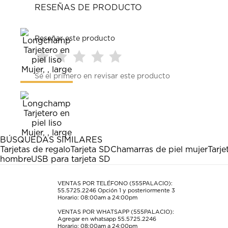
RESEÑAS DE PRODUCTO
Reseñar este producto
Seleccionar
Seleccionar
Seleccionar
Seleccionar
Seleccionar
Sé el primero en revisar este producto
para
para
para
para
para
calificar
calificar
calificar
calificar
calificar
el
el
el
el
el
artículo
artículo
artículo
artículo
artículo
con
con
con
con
con
1
2
3
4
5
estrella
estrellas.
estrellas.
estrellas.
estrellas.
BÚSQUEDAS SIMILARES
Esta
Esta
Esta
Esta
Esta
Tarjetas de regalo
Tarjeta SD
Chamarras de piel mujer
Tarje
acción
acción
acción
acción
acción
hombre
USB para tarjeta SD
abrirá
abrirá
abrirá
abrirá
abrirá
el
el
el
el
el
formulario
formulario
formulario
formulario
formulario
VENTAS POR TELÉFONO (555PALACIO):
55.5725.2246
Opción 1 y posteriormente 3
de
de
de
de
de
Horario: 08:00am a 24:00pm
envío.
envío.
envío.
envío.
envío.
VENTAS POR WHATSAPP (555PALACIO):
Agregar en whatsapp 55.5725.2246
Horario: 08:00am a 24:00pm