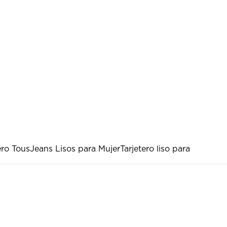
ero Tous
Jeans Lisos para Mujer
Tarjetero liso para