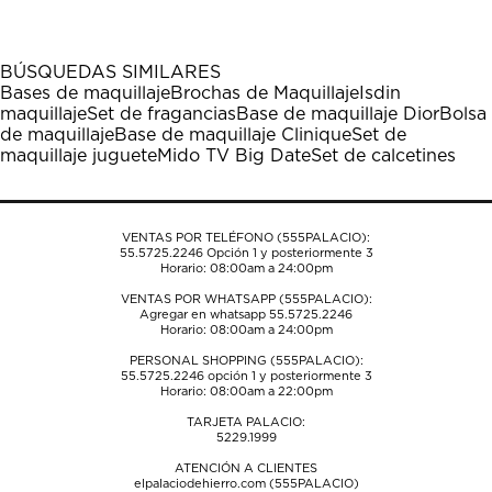
artículo
artículo
artículo
artículo
artículo
con
con
con
con
con
1
2
3
4
5
BÚSQUEDAS SIMILARES
estrella
estrellas.
estrellas.
estrellas.
estrellas.
Bases de maquillaje
Brochas de Maquillaje
Isdin
Esta
Esta
Esta
Esta
Esta
maquillaje
Set de fragancias
Base de maquillaje Dior
Bolsa
acción
acción
acción
acción
acción
de maquillaje
Base de maquillaje Clinique
Set de
abrirá
abrirá
abrirá
abrirá
abrirá
maquillaje juguete
Mido TV Big Date
Set de calcetines
el
el
el
el
el
formulario
formulario
formulario
formulario
formulario
de
de
de
de
de
envío.
envío.
envío.
envío.
envío.
VENTAS POR TELÉFONO (555PALACIO):
55.5725.2246
Opción 1 y posteriormente 3
Horario: 08:00am a 24:00pm
VENTAS POR WHATSAPP (555PALACIO):
Agregar en whatsapp 55.5725.2246
Horario: 08:00am a 24:00pm
PERSONAL SHOPPING (555PALACIO):
55.5725.2246
opción 1 y posteriormente 3
Horario: 08:00am a 22:00pm
TARJETA PALACIO:
5229.1999
ATENCIÓN A CLIENTES
elpalaciodehierro.com (555PALACIO)