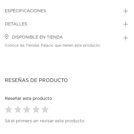
ESPECIFICACIONES
DETALLES
DISPONIBLE EN TIENDA
Conoce las Tiendas Palacio que tienen este producto.
RESEÑAS DE PRODUCTO
Reseñar este producto
Seleccionar
Seleccionar
Seleccionar
Seleccionar
Seleccionar
Sé el primero en revisar este producto
para
para
para
para
para
calificar
calificar
calificar
calificar
calificar
el
el
el
el
el