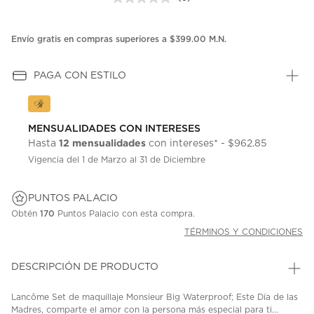
Sin
puntuación.
Enlace
en
Envío gratis en compras superiores a $399.00 M.N.
la
misma
página.
PAGA CON ESTILO
MENSUALIDADES CON INTERESES
12 mensualidades
Hasta
con intereses* - $962.85
Vigencia del 1 de Marzo al 31 de Diciembre
PUNTOS PALACIO
Obtén
170
Puntos Palacio con esta compra.
TÉRMINOS Y CONDICIONES
DESCRIPCIÓN DE PRODUCTO
Lancôme Set de maquillaje Monsieur Big Waterproof; Este Día de las
Madres, comparte el amor con la persona más especial para ti...