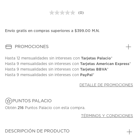
(0)
Sin
puntuación.
Enlace
en
Envío gratis en compras superiores a $399.00 M.N.
la
misma
página.
PROMOCIONES
Tarjetas Palacio
Hasta
12 mensualidades
sin intereses con
*
Tarjetas American Express
Hasta
9 mensualidades
sin intereses con
*
Tarjetas BBVA
Hasta
9 mensualidades
sin intereses con
*
PayPal
Hasta
9 mensualidades
sin intereses con
*
DETALLE DE PROMOCIONES
PUNTOS PALACIO
Obtén
216
Puntos Palacio con esta compra.
TÉRMINOS Y CONDICIONES
DESCRIPCIÓN DE PRODUCTO