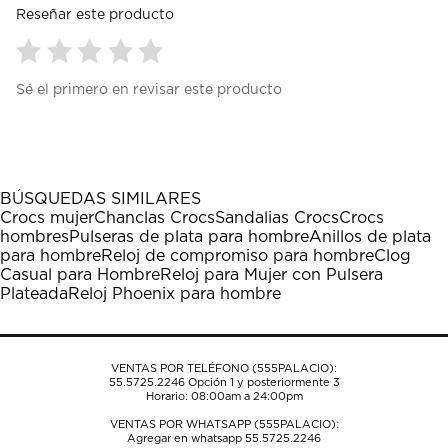
Reseñar este producto
Seleccionar
Seleccionar
Seleccionar
Seleccionar
Seleccionar
Sé el primero en revisar este producto
para
para
para
para
para
calificar
calificar
calificar
calificar
calificar
el
el
el
el
el
artículo
artículo
artículo
artículo
artículo
con
con
con
con
con
1
2
3
4
5
BÚSQUEDAS SIMILARES
estrella
estrellas.
estrellas.
estrellas.
estrellas.
Crocs mujer
Chanclas Crocs
Sandalias Crocs
Crocs
Esta
Esta
Esta
Esta
Esta
hombres
Pulseras de plata para hombre
Anillos de plata
acción
acción
acción
acción
acción
para hombre
Reloj de compromiso para hombre
Clog
abrirá
abrirá
abrirá
abrirá
abrirá
Casual para Hombre
Reloj para Mujer con Pulsera
el
el
el
el
el
Plateada
Reloj Phoenix para hombre
formulario
formulario
formulario
formulario
formulario
de
de
de
de
de
envío.
envío.
envío.
envío.
envío.
VENTAS POR TELÉFONO (555PALACIO):
55.5725.2246
Opción 1 y posteriormente 3
Horario: 08:00am a 24:00pm
VENTAS POR WHATSAPP (555PALACIO):
Agregar en whatsapp 55.5725.2246