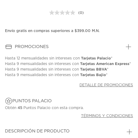
(0)
Sin
puntuación.
Enlace
en
Envío gratis en compras superiores a $399.00 M.N.
la
misma
página.
PROMOCIONES
Tarjetas Palacio
Hasta
12 mensualidades
sin intereses con
*
Tarjetas American Express
Hasta
9 mensualidades
sin intereses con
*
Tarjetas BBVA
Hasta
9 mensualidades
sin intereses con
*
Tarjetas Bajio
Hasta
9 mensualidades
sin intereses con
*
DETALLE DE PROMOCIONES
PUNTOS PALACIO
Obtén
45
Puntos Palacio con esta compra.
TÉRMINOS Y CONDICIONES
DESCRIPCIÓN DE PRODUCTO