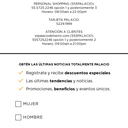
PERSONAL SHOPPING (555PALACIO):
55.5725.2246
opción 1 y posteriormente 3
Horario: 08:00am a 22:00pm
TARJETA PALACIO:
5229.1999
ATENCIÓN A CLIENTES
elpalaciodehierro.com (555PALACIO)
5557252246
opción 1 y posteriormente 2
Horario: 09:00am a 21:00pm
OBTÉN LAS ÚLTIMAS NOTICIAS TOTALMENTE PALACIO
descuentos especiales
Regístrate y recibe
.
tendencias
Las últimas
y noticias.
beneficios
Promociones,
y eventos únicos.
MUJER
HOMBRE