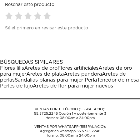
Reseñar este producto
Seleccionar
Seleccionar
Seleccionar
Seleccionar
Seleccionar
Sé el primero en revisar este producto
para
para
para
para
para
calificar
calificar
calificar
calificar
calificar
el
el
el
el
el
artículo
artículo
artículo
artículo
artículo
con
con
con
con
con
1
2
3
4
5
BÚSQUEDAS SIMILARES
estrella
estrellas.
estrellas.
estrellas.
estrellas.
Flores lilis
Aretes de oro
Flores artificiales
Aretes de oro
Esta
Esta
Esta
Esta
Esta
para mujer
Aretes de plata
Aretes pandora
Aretes de
acción
acción
acción
acción
acción
perlas
Sandalias planas para mujer Perla
Tenedor de mesa
abrirá
abrirá
abrirá
abrirá
abrirá
Perles de lujo
Aretes de flor para mujer nuevos
el
el
el
el
el
formulario
formulario
formulario
formulario
formulario
de
de
de
de
de
envío.
envío.
envío.
envío.
envío.
VENTAS POR TELÉFONO (555PALACIO):
55.5725.2246
Opción 1 y posteriormente 3
Horario: 08:00am a 24:00pm
VENTAS POR WHATSAPP (555PALACIO):
Agregar en whatsapp 55.5725.2246
Horario: 08:00am a 24:00pm