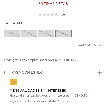
ÚLTIMAS PIEZAS
(0)
Sin
puntuación.
TALLA:
MX
Enlace
en
la
S
M
L
XL
misma
página.
GUÍA DE TALLAS
Envío gratis en compras superiores a $399.00 M.N.
PAGA CON ESTILO
MENSUALIDADES SIN INTERESES
6
Hasta
mensualidades sin intereses* - $649.50*
Vigencia del 14 de Mayo al 14 de Octubre