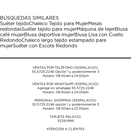
artículo
artículo
artículo
artículo
artículo
con
con
con
con
con
1
2
3
4
5
BÚSQUEDAS SIMILARES
estrella
estrellas.
estrellas.
estrellas.
estrellas.
Suéter tejido
Chaleco Tejido para Mujer
Mesas
Esta
Esta
Esta
Esta
Esta
redondas
Suéter tejido para mujer
Máquina de tejer
Blusa
acción
acción
acción
acción
acción
café mujer
Blusa deportiva mujer
Blusa Lisa con Cuello
abrirá
abrirá
abrirá
abrirá
abrirá
Redondo
Chaleco largo tejido estampado para
el
el
el
el
el
mujer
Suéter con Escote Redondo
formulario
formulario
formulario
formulario
formulario
de
de
de
de
de
envío.
envío.
envío.
envío.
envío.
VENTAS POR TELÉFONO (555PALACIO):
55.5725.2246
Opción 1 y posteriormente 3
Horario: 08:00am a 24:00pm
VENTAS POR WHATSAPP (555PALACIO):
Agregar en whatsapp 55.5725.2246
Horario: 08:00am a 24:00pm
PERSONAL SHOPPING (555PALACIO):
55.5725.2246
opción 1 y posteriormente 3
Horario: 08:00am a 22:00pm
TARJETA PALACIO:
5229.1999
ATENCIÓN A CLIENTES