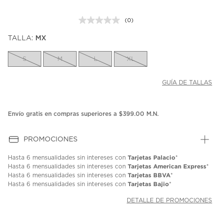
(0)
Sin
puntuación.
TALLA:
MX
Enlace
en
la
S
M
L
XL
misma
página.
GUÍA DE TALLAS
Envío gratis en compras superiores a $399.00 M.N.
PROMOCIONES
Tarjetas Palacio
Hasta
6 mensualidades
sin intereses con
*
Tarjetas American Express
Hasta
6 mensualidades
sin intereses con
*
Tarjetas BBVA
Hasta
6 mensualidades
sin intereses con
*
Tarjetas Bajio
Hasta
6 mensualidades
sin intereses con
*
DETALLE DE PROMOCIONES