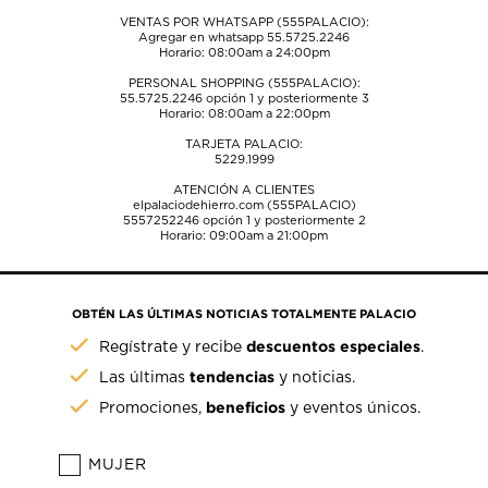
VENTAS POR WHATSAPP (555PALACIO):
Agregar en whatsapp 55.5725.2246
Horario: 08:00am a 24:00pm
PERSONAL SHOPPING (555PALACIO):
55.5725.2246
opción 1 y posteriormente 3
Horario: 08:00am a 22:00pm
TARJETA PALACIO:
5229.1999
ATENCIÓN A CLIENTES
elpalaciodehierro.com (555PALACIO)
5557252246
opción 1 y posteriormente 2
Horario: 09:00am a 21:00pm
OBTÉN LAS ÚLTIMAS NOTICIAS TOTALMENTE PALACIO
descuentos especiales
Regístrate y recibe
.
tendencias
Las últimas
y noticias.
beneficios
Promociones,
y eventos únicos.
MUJER