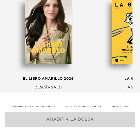
EL LIBRO AMARILLO 2026
LA GAC
DESCÁRGALO
AGOS
TÉRMINOS Y CONDICIONES
AVISO DE PRIVACIDAD
POLITICAS
AÑADIR A LA BOLSA