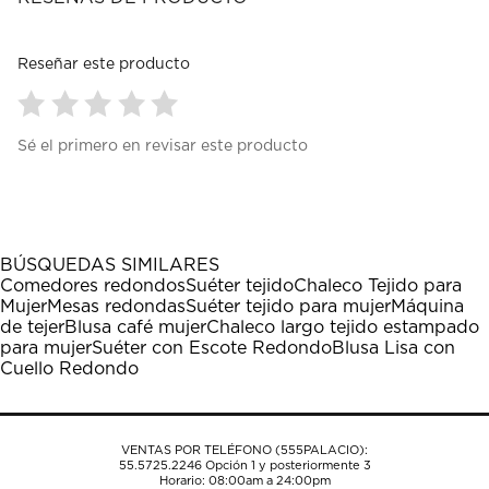
Reseñar este producto
Seleccionar
Seleccionar
Seleccionar
Seleccionar
Seleccionar
Sé el primero en revisar este producto
para
para
para
para
para
calificar
calificar
calificar
calificar
calificar
el
el
el
el
el
artículo
artículo
artículo
artículo
artículo
con
con
con
con
con
1
2
3
4
5
BÚSQUEDAS SIMILARES
estrella
estrellas.
estrellas.
estrellas.
estrellas.
Comedores redondos
Suéter tejido
Chaleco Tejido para
Esta
Esta
Esta
Esta
Esta
Mujer
Mesas redondas
Suéter tejido para mujer
Máquina
acción
acción
acción
acción
acción
de tejer
Blusa café mujer
Chaleco largo tejido estampado
abrirá
abrirá
abrirá
abrirá
abrirá
para mujer
Suéter con Escote Redondo
Blusa Lisa con
el
el
el
el
el
Cuello Redondo
formulario
formulario
formulario
formulario
formulario
de
de
de
de
de
envío.
envío.
envío.
envío.
envío.
VENTAS POR TELÉFONO (555PALACIO):
55.5725.2246
Opción 1 y posteriormente 3
Horario: 08:00am a 24:00pm