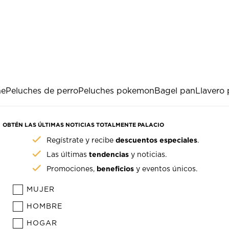
he
Peluches de perro
Peluches pokemon
Bagel pan
Llavero
OBTÉN LAS ÚLTIMAS NOTICIAS TOTALMENTE PALACIO
descuentos especiales
Regístrate y recibe
.
tendencias
Las últimas
y noticias.
beneficios
Promociones,
y eventos únicos.
MUJER
HOMBRE
HOGAR