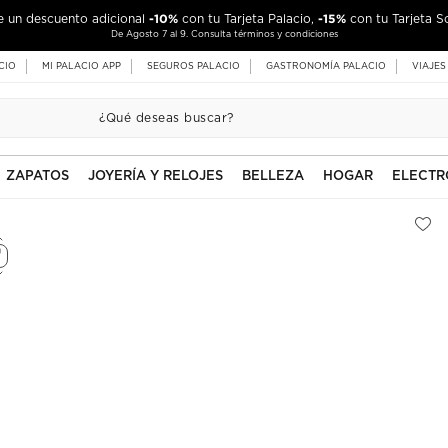
-10%
-15%
de un descuento adicional
con tu Tarjeta Palacio,
con tu Tarjeta S
De Agosto 7 al 9. Consulta términos y condiciones
CIO
MI PALACIO APP
SEGUROS PALACIO
GASTRONOMÍA PALACIO
VIAJES
ZAPATOS
JOYERÍA Y RELOJES
BELLEZA
HOGAR
ELECTR