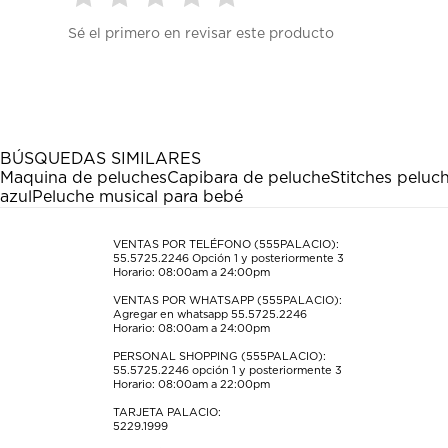
Seleccionar
Seleccionar
Seleccionar
Seleccionar
Seleccionar
Sé el primero en revisar este producto
para
para
para
para
para
calificar
calificar
calificar
calificar
calificar
el
el
el
el
el
artículo
artículo
artículo
artículo
artículo
con
con
con
con
con
1
2
3
4
5
estrella
estrellas.
estrellas.
estrellas.
estrellas.
BÚSQUEDAS SIMILARES
Esta
Esta
Esta
Esta
Esta
Maquina de peluches
Capibara de peluche
Stitches peluc
acción
acción
acción
acción
acción
azul
Peluche musical para bebé
abrirá
abrirá
abrirá
abrirá
abrirá
el
el
el
el
el
formulario
formulario
formulario
formulario
formulario
VENTAS POR TELÉFONO (555PALACIO):
55.5725.2246
Opción 1 y posteriormente 3
de
de
de
de
de
Horario: 08:00am a 24:00pm
envío.
envío.
envío.
envío.
envío.
VENTAS POR WHATSAPP (555PALACIO):
Agregar en whatsapp 55.5725.2246
Horario: 08:00am a 24:00pm
PERSONAL SHOPPING (555PALACIO):
55.5725.2246
opción 1 y posteriormente 3
Horario: 08:00am a 22:00pm
TARJETA PALACIO:
5229.1999