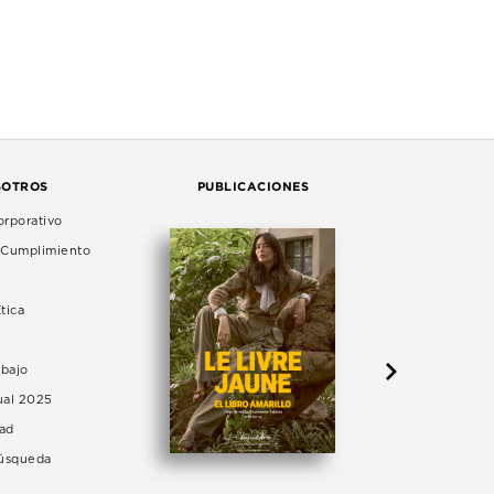
SOTROS
PUBLICACIONES
rporativo
e Cumplimiento
tica
abajo
ual 2025
dad
Búsqueda
LA 