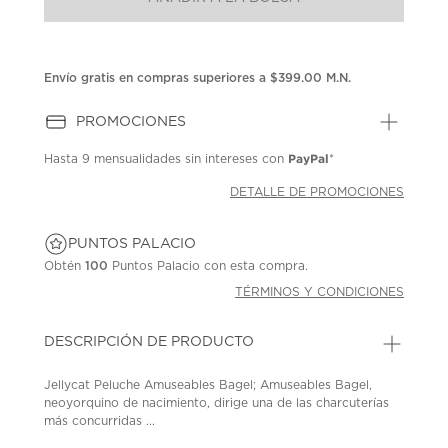
en
la
misma
página.
Envío gratis en compras superiores a $399.00 M.N.
PROMOCIONES
PayPal
Hasta
9 mensualidades
sin intereses con
*
DETALLE DE PROMOCIONES
PUNTOS PALACIO
Obtén
100
Puntos Palacio con esta compra.
TÉRMINOS Y CONDICIONES
DESCRIPCIÓN DE PRODUCTO
Jellycat Peluche Amuseables Bagel; Amuseables Bagel,
neoyorquino de nacimiento, dirige una de las charcuterías
más concurridas ...