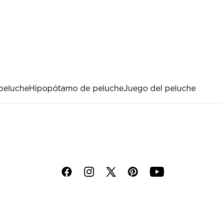
 peluche
Hipopótamo de peluche
Juego del peluche
f
i
p
y