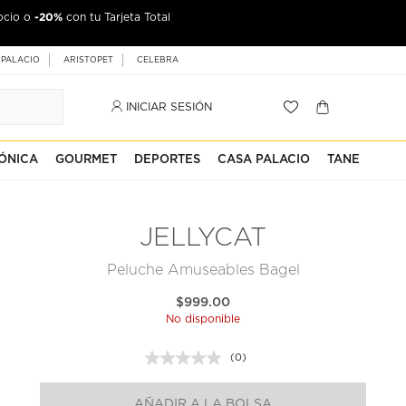
-20%
ocio o
con tu Tarjeta Total
 PALACIO
ARISTOPET
CELEBRA
INICIAR SESIÓN
ÓNICA
GOURMET
DEPORTES
CASA PALACIO
TANE
JELLYCAT
Peluche Amuseables Bagel
$999.00
No disponible
(0)
Sin
puntuación.
Enlace
AÑADIR A LA BOLSA