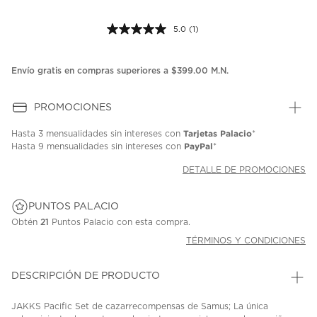
5.0
(1)
Lea
1
reseña.
Enlace
Envío gratis en compras superiores a $399.00 M.N.
en
la
misma
PROMOCIONES
página.
Tarjetas Palacio
Hasta
3 mensualidades
sin intereses con
*
PayPal
Hasta
9 mensualidades
sin intereses con
*
DETALLE DE PROMOCIONES
PUNTOS PALACIO
Obtén
21
Puntos Palacio con esta compra.
TÉRMINOS Y CONDICIONES
DESCRIPCIÓN DE PRODUCTO
JAKKS Pacific Set de cazarrecompensas de Samus; La única