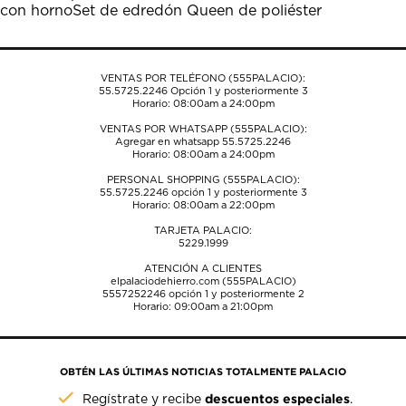
con horno
Set de edredón Queen de poliéster
VENTAS POR TELÉFONO (555PALACIO):
55.5725.2246
Opción 1 y posteriormente 3
Horario: 08:00am a 24:00pm
VENTAS POR WHATSAPP (555PALACIO):
Agregar en whatsapp 55.5725.2246
Horario: 08:00am a 24:00pm
PERSONAL SHOPPING (555PALACIO):
55.5725.2246
opción 1 y posteriormente 3
Horario: 08:00am a 22:00pm
TARJETA PALACIO:
5229.1999
ATENCIÓN A CLIENTES
elpalaciodehierro.com (555PALACIO)
5557252246
opción 1 y posteriormente 2
Horario: 09:00am a 21:00pm
OBTÉN LAS ÚLTIMAS NOTICIAS TOTALMENTE PALACIO
descuentos especiales
Regístrate y recibe
.