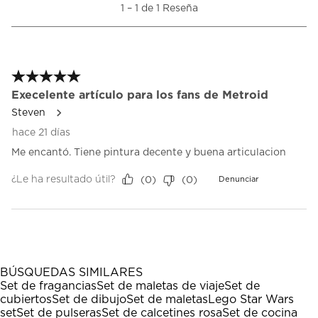
1
1
–
1 de 1
Reseña
Esta
Esta
Esta
Esta
Esta
a
acción
acción
acción
acción
acción
1
abrirá
abrirá
abrirá
abrirá
abrirá
de
el
el
el
el
el
1
formulario
formulario
formulario
formulario
formulario
Reseña.
5 de 5 estrellas.
de
de
de
de
de
envío.
envío.
envío.
envío.
envío.
Execelente artículo para los fans de Metroid
Steven
hace 21 días
Me encantó. Tiene pintura decente y buena articulacion
¿Le ha resultado útil?
(
0
)
(
0
)
Denunciar
BÚSQUEDAS SIMILARES
Set de fragancias
Set de maletas de viaje
Set de
cubiertos
Set de dibujo
Set de maletas
Lego Star Wars
set
Set de pulseras
Set de calcetines rosa
Set de cocina