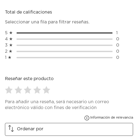
Total de calificaciones
Seleccionar una fila para filtrar reseñas.
5 ★
estrellas
1
1 reseña c
4 ★
estrellas
0
0 reseñas 
3 ★
estrellas
0
0 reseñas 
2 ★
estrellas
0
0 reseñas 
1 ★
estrellas
0
0 reseñas 
Reseñar este producto
Seleccionar
Seleccionar
Seleccionar
Seleccionar
Seleccionar
Para añadir una reseña, será necesario un correo
para
para
para
para
para
electrónico válido con fines de verificación
calificar
calificar
calificar
calificar
calificar
el
el
el
el
el
Mu
Información de relevancia
artículo
artículo
artículo
artículo
artículo
con
con
con
con
con
Ordenar por
1
2
3
4
5
estrella
estrellas.
estrellas.
estrellas.
estrellas.