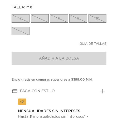
puntuación.
TALLA:
MX
Enlace
en
la
2
4
6
8
10
misma
página.
12
GUÍA DE TALLAS
AÑADIR A LA BOLSA
Envío gratis en compras superiores a $399.00 M.N.
PAGA CON ESTILO
MENSUALIDADES SIN INTERESES
3
Hasta
mensualidades sin intereses* -