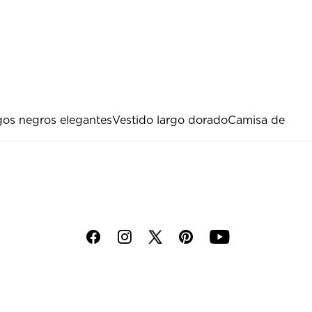
gos negros elegantes
Vestido largo dorado
Camisa de
f
i
p
y