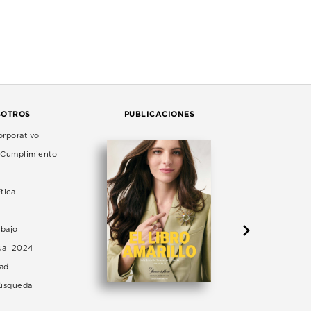
SOTROS
PUBLICACIONES
rporativo
e Cumplimiento
tica
abajo
ual 2024
dad
Búsqueda
LA 