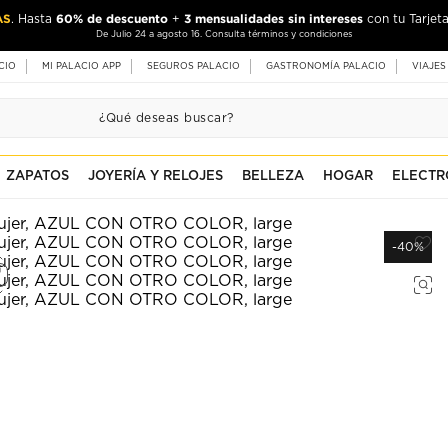
AS
60% de descuento
3 mensualidades sin intereses
. Hasta
+
con tu Tarjeta
De Julio 24 a agosto 16. Consulta términos y condiciones
CIO
MI PALACIO APP
SEGUROS PALACIO
GASTRONOMÍA PALACIO
VIAJES
ZAPATOS
JOYERÍA Y RELOJES
BELLEZA
HOGAR
ELECTR
-40%