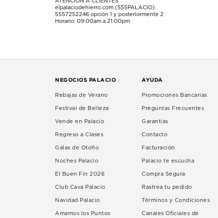
ATENCIÓN A CLIENTES
elpalaciodehierro.com (555PALACIO)
5557252246
opción 1 y posteriormente 2
Horario: 09:00am a 21:00pm
NEGOCIOS PALACIO
AYUDA
Rebajas de Verano
Promociones Bancarias
Festival de Belleza
Preguntas Frecuentes
Vende en Palacio
Garantías
Regreso a Clases
Contacto
Galas de Otoño
Facturación
Noches Palacio
Palacio te escucha
El Buen Fin 2026
Compra Segura
Club Cava Palacio
Rastrea tu pedido
Navidad Palacio
Términos y Condiciones
Amamos los Puntos
Canales Oficiales de