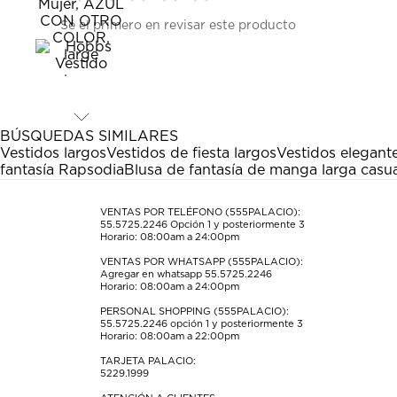
Seleccionar
Seleccionar
Seleccionar
Seleccionar
Seleccionar
Sé el primero en revisar este producto
para
para
para
para
para
calificar
calificar
calificar
calificar
calificar
el
el
el
el
el
artículo
artículo
artículo
artículo
artículo
con
con
con
con
con
1
2
3
4
5
estrella
estrellas.
estrellas.
estrellas.
estrellas.
BÚSQUEDAS SIMILARES
Esta
Esta
Esta
Esta
Esta
Vestidos largos
Vestidos de fiesta largos
Vestidos elegante
acción
acción
acción
acción
acción
fantasía Rapsodia
Blusa de fantasía de manga larga casua
abrirá
abrirá
abrirá
abrirá
abrirá
el
el
el
el
el
formulario
formulario
formulario
formulario
formulario
VENTAS POR TELÉFONO (555PALACIO):
55.5725.2246
Opción 1 y posteriormente 3
de
de
de
de
de
Horario: 08:00am a 24:00pm
envío.
envío.
envío.
envío.
envío.
VENTAS POR WHATSAPP (555PALACIO):
Agregar en whatsapp 55.5725.2246
Horario: 08:00am a 24:00pm
PERSONAL SHOPPING (555PALACIO):
55.5725.2246
opción 1 y posteriormente 3
Horario: 08:00am a 22:00pm
TARJETA PALACIO:
5229.1999