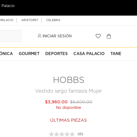
 Palacio
 PALACIO
ARISTOPET
CELEBRA
INICIAR SESIÓN
ÓNICA
GOURMET
DEPORTES
CASA PALACIO
TANE
HOBBS
Vestido largo fantasía Mujer
$3,960.00
$6,600.00
No disponible
ÚLTIMAS PIEZAS
(0)
Sin