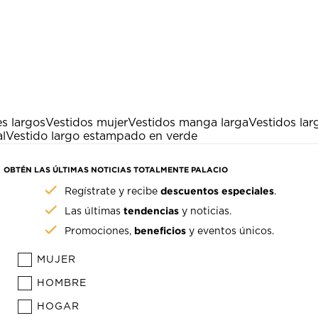
s largos
Vestidos mujer
Vestidos manga larga
Vestidos lar
l
Vestido largo estampado en verde
OBTÉN LAS ÚLTIMAS NOTICIAS TOTALMENTE PALACIO
descuentos especiales
Regístrate y recibe
.
tendencias
Las últimas
y noticias.
beneficios
Promociones,
y eventos únicos.
MUJER
HOMBRE
HOGAR