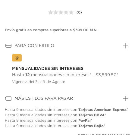
(0)
Sin
puntuación.
Enlace
en
Envío gratis en compras superiores a $399.00 M.N.
la
misma
página.
PAGA CON ESTILO
MENSUALIDADES SIN INTERESES
12
Hasta
mensualidades sin intereses* - $3,599.50*
Vigencia del 3 al 9 de Agosto
MÁS ESTILOS PARA PAGAR
Tarjetas American Express
Hasta
9 mensualidades
sin intereses con
*
Tarjetas BBVA
Hasta
9 mensualidades
sin intereses con
*
PayPal
Hasta
9 mensualidades
sin intereses con
*
Tarjetas Bajio
Hasta
9 mensualidades
sin intereses con
*