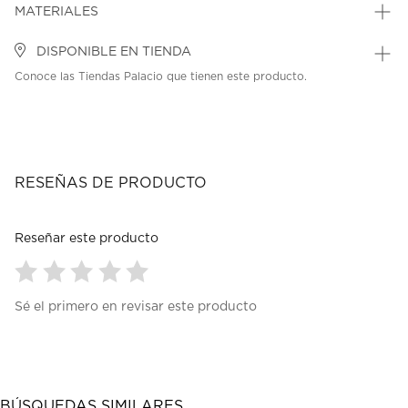
MATERIALES
DISPONIBLE EN TIENDA
Conoce las Tiendas Palacio que tienen este producto.
RESEÑAS DE PRODUCTO
Reseñar este producto
Seleccionar
Seleccionar
Seleccionar
Seleccionar
Seleccionar
Sé el primero en revisar este producto
para
para
para
para
para
calificar
calificar
calificar
calificar
calificar
el
el
el
el
el
artículo
artículo
artículo
artículo
artículo
con
con
con
con
con
1
2
3
4
5
BÚSQUEDAS SIMILARES