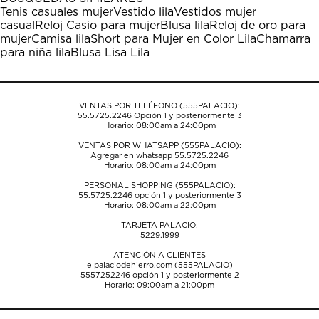
estrella
estrellas.
estrellas.
estrellas.
estrellas.
Tenis casuales mujer
Vestido lila
Vestidos mujer
Esta
Esta
Esta
Esta
Esta
casual
Reloj Casio para mujer
Blusa lila
Reloj de oro para
acción
acción
acción
acción
acción
mujer
Camisa lila
Short para Mujer en Color Lila
Chamarra
abrirá
abrirá
abrirá
abrirá
abrirá
para niña lila
Blusa Lisa Lila
el
el
el
el
el
formulario
formulario
formulario
formulario
formulario
de
de
de
de
de
envío.
envío.
envío.
envío.
envío.
VENTAS POR TELÉFONO (555PALACIO):
55.5725.2246
Opción 1 y posteriormente 3
Horario: 08:00am a 24:00pm
VENTAS POR WHATSAPP (555PALACIO):
Agregar en whatsapp 55.5725.2246
Horario: 08:00am a 24:00pm
PERSONAL SHOPPING (555PALACIO):
55.5725.2246
opción 1 y posteriormente 3
Horario: 08:00am a 22:00pm
TARJETA PALACIO:
5229.1999
ATENCIÓN A CLIENTES
elpalaciodehierro.com (555PALACIO)
5557252246
opción 1 y posteriormente 2
Horario: 09:00am a 21:00pm