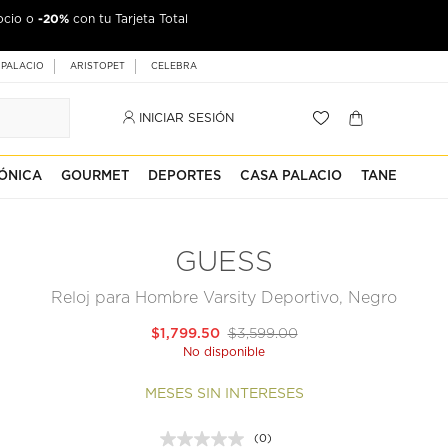
-20%
ocio o
con tu Tarjeta Total
 PALACIO
ARISTOPET
CELEBRA
INICIAR SESIÓN
ÓNICA
GOURMET
DEPORTES
CASA PALACIO
TANE
GUESS
Reloj para Hombre Varsity Deportivo, Negro
$1,799.50
$3,599.00
No disponible
MESES SIN INTERESES
(0)
Sin