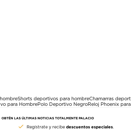
 hombre
Shorts deportivos para hombre
Chamarras deport
ivo para Hombre
Polo Deportivo Negro
Reloj Phoenix par
OBTÉN LAS ÚLTIMAS NOTICIAS TOTALMENTE PALACIO
descuentos especiales
Regístrate y recibe
.