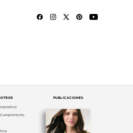
f
i
p
y
SOTROS
PUBLICACIONES
rporativo
e Cumplimiento
tica