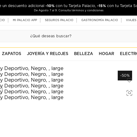
-10%
-15%
de un descuento adicional
con tu Tarjeta Palacio,
con tu Tarjeta S
De Agosto 7 al 9. Consulta términos y condiciones
CIO
MI PALACIO APP
SEGUROS PALACIO
GASTRONOMÍA PALACIO
VIAJES
ZAPATOS
JOYERÍA Y RELOJES
BELLEZA
HOGAR
ELECTR
-50%