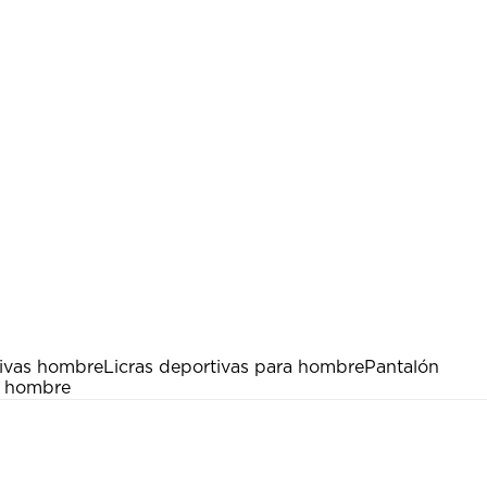
ivas hombre
Licras deportivas para hombre
Pantalón
a hombre