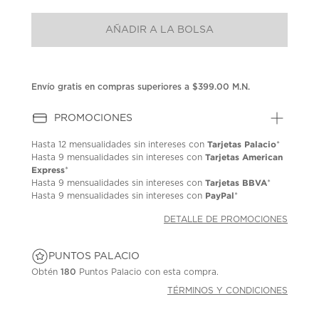
puntuación.
Enlace
AÑADIR A LA BOLSA
en
la
misma
página.
Envío gratis en compras superiores a $399.00 M.N.
PROMOCIONES
Tarjetas Palacio
Hasta
12 mensualidades
sin intereses con
*
Tarjetas American
Hasta
9 mensualidades
sin intereses con
Express
*
Tarjetas BBVA
Hasta
9 mensualidades
sin intereses con
*
PayPal
Hasta
9 mensualidades
sin intereses con
*
DETALLE DE PROMOCIONES
PUNTOS PALACIO
Obtén
180
Puntos Palacio con esta compra.
TÉRMINOS Y CONDICIONES