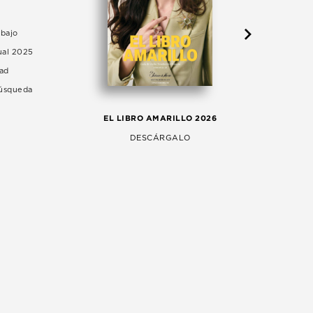
abajo
ual 2025
dad
Búsqueda
LA 
EL LIBRO AMARILLO 2026
AG
DESCÁRGALO