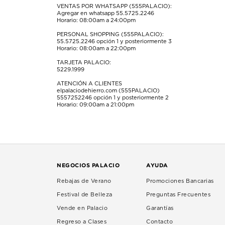
VENTAS POR WHATSAPP (555PALACIO):
Agregar en whatsapp 55.5725.2246
Horario: 08:00am a 24:00pm
PERSONAL SHOPPING (555PALACIO):
55.5725.2246
opción 1 y posteriormente 3
Horario: 08:00am a 22:00pm
TARJETA PALACIO:
5229.1999
ATENCIÓN A CLIENTES
elpalaciodehierro.com (555PALACIO)
5557252246
opción 1 y posteriormente 2
Horario: 09:00am a 21:00pm
NEGOCIOS PALACIO
AYUDA
Rebajas de Verano
Promociones Bancarias
Festival de Belleza
Preguntas Frecuentes
Vende en Palacio
Garantías
Regreso a Clases
Contacto