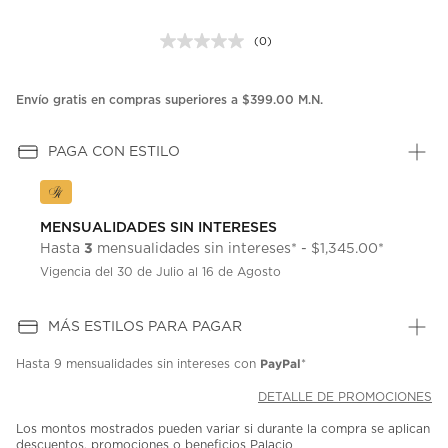
(0)
Sin
puntuación.
Enlace
en
Envío gratis en compras superiores a $399.00 M.N.
la
misma
página.
PAGA CON ESTILO
MENSUALIDADES SIN INTERESES
3
Hasta
mensualidades sin intereses* - $1,345.00*
Vigencia del 30 de Julio al 16 de Agosto
MÁS ESTILOS PARA PAGAR
PayPal
Hasta
9 mensualidades
sin intereses con
*
DETALLE DE PROMOCIONES
Los montos mostrados pueden variar si durante la compra se aplican
descuentos, promociones o beneficios Palacio