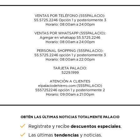
formulario
formulario
formulario
formulario
formulario
de
de
de
de
de
envío.
envío.
envío.
envío.
envío.
VENTAS POR TELÉFONO (555PALACIO):
55.5725.2246
Opción 1 y posteriormente 3
Horario: 08:00am a 24:00pm
VENTAS POR WHATSAPP (555PALACIO):
Agregar en whatsapp 55.5725.2246
Horario: 08:00am a 24:00pm
PERSONAL SHOPPING (555PALACIO):
55.5725.2246
opción 1 y posteriormente 3
Horario: 08:00am a 22:00pm
TARJETA PALACIO:
5229.1999
ATENCIÓN A CLIENTES
elpalaciodehierro.com (555PALACIO)
5557252246
opción 1 y posteriormente 2
Horario: 09:00am a 21:00pm
OBTÉN LAS ÚLTIMAS NOTICIAS TOTALMENTE PALACIO
descuentos especiales
Regístrate y recibe
.
tendencias
Las últimas
y noticias.