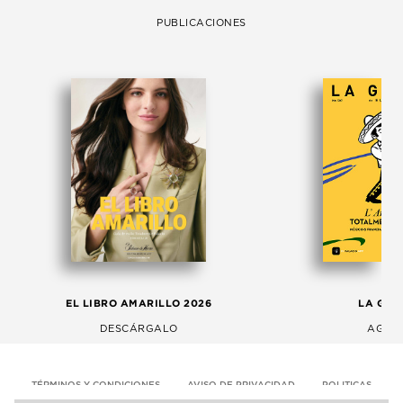
PUBLICACIONES
EL LIBRO AMARILLO 2026
LA GAC
DESCÁRGALO
AGOS
TÉRMINOS Y CONDICIONES
AVISO DE PRIVACIDAD
POLITICAS