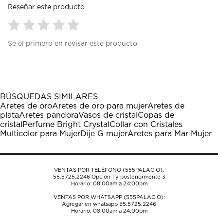
Reseñar este producto
Seleccionar
Seleccionar
Seleccionar
Seleccionar
Seleccionar
Sé el primero en revisar este producto
para
para
para
para
para
calificar
calificar
calificar
calificar
calificar
el
el
el
el
el
artículo
artículo
artículo
artículo
artículo
con
con
con
con
con
1
2
3
4
5
BÚSQUEDAS SIMILARES
estrella
estrellas.
estrellas.
estrellas.
estrellas.
Aretes de oro
Aretes de oro para mujer
Aretes de
Esta
Esta
Esta
Esta
Esta
plata
Aretes pandora
Vasos de cristal
Copas de
acción
acción
acción
acción
acción
cristal
Perfume Bright Crystal
Collar con Cristales
abrirá
abrirá
abrirá
abrirá
abrirá
Multicolor para Mujer
Dije G mujer
Aretes para Mar Mujer
el
el
el
el
el
formulario
formulario
formulario
formulario
formulario
de
de
de
de
de
envío.
envío.
envío.
envío.
envío.
VENTAS POR TELÉFONO (555PALACIO):
55.5725.2246
Opción 1 y posteriormente 3
Horario: 08:00am a 24:00pm
VENTAS POR WHATSAPP (555PALACIO):
Agregar en whatsapp 55.5725.2246
Horario: 08:00am a 24:00pm