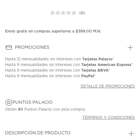
(0)
Sin
puntuación.
Enlace
en
Envío gratis en compras superiores a $399.00 M.N.
la
misma
página.
PROMOCIONES
Tarjetas Palacio
Hasta
12 mensualidades
sin intereses con
*
Tarjetas American Express
Hasta
9 mensualidades
sin intereses con
*
Tarjetas BBVA
Hasta
9 mensualidades
sin intereses con
*
PayPal
Hasta
9 mensualidades
sin intereses con
*
DETALLE DE PROMOCIONES
PUNTOS PALACIO
Obtén
90
Puntos Palacio con esta compra.
TÉRMINOS Y CONDICIONES
DESCRIPCIÓN DE PRODUCTO