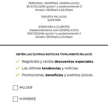
PERSONAL SHOPPING (555PALACIO):
55.5725.2246
opción 1 y posteriormente 3
Horario: 08:00am a 22:00pm
TARJETA PALACIO:
5229.1999
ATENCIÓN A CLIENTES
elpalaciodehierro.com (555PALACIO)
5557252246
opción 1 y posteriormente 2
Horario: 09:00am a 21:00pm
OBTÉN LAS ÚLTIMAS NOTICIAS TOTALMENTE PALACIO
descuentos especiales
Regístrate y recibe
.
tendencias
Las últimas
y noticias.
beneficios
Promociones,
y eventos únicos.
MUJER
HOMBRE