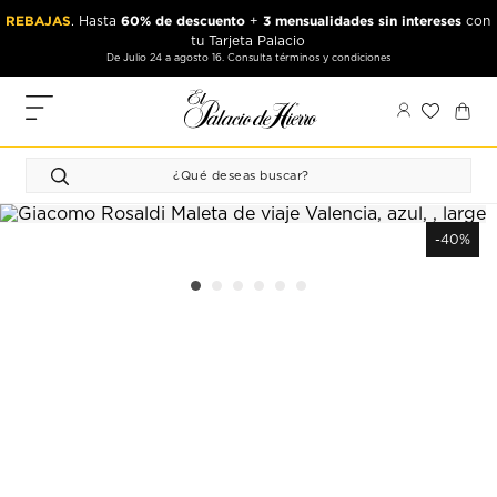
Ir
Ir
REBAJAS
60% de descuento
3 mensualidades sin intereses
. Hasta
+
con
al
al
tu Tarjeta Palacio
contenido
contenido
De Julio 24 a agosto 16. Consulta términos y condiciones
principal
de
pie
MIS
de
PEDIDOS
página
FAVORITOS
PERFIL
-40%
DIRECCIONES
MÉTODOS
DE PAGO
CERRAR
SESIÓN