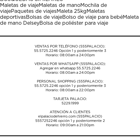
estrella
estrellas.
estrellas.
estrellas.
estrellas.
Maletas de viaje
Maletas de mano
Mochila de
Esta
Esta
Esta
Esta
Esta
viaje
Paquetes de viajes
Maleta 25kg
Maletas
acción
acción
acción
acción
acción
deportivas
Bolsas de viaje
Bolso de viaje para bebé
Maleta
abrirá
abrirá
abrirá
abrirá
abrirá
de mano Delsey
Bolsa de poliéster para viaje
el
el
el
el
el
formulario
formulario
formulario
formulario
formulario
de
de
de
de
de
envío.
envío.
envío.
envío.
envío.
VENTAS POR TELÉFONO (555PALACIO):
55.5725.2246
Opción 1 y posteriormente 3
Horario: 08:00am a 24:00pm
VENTAS POR WHATSAPP (555PALACIO):
Agregar en whatsapp 55.5725.2246
Horario: 08:00am a 24:00pm
PERSONAL SHOPPING (555PALACIO):
55.5725.2246
opción 1 y posteriormente 3
Horario: 08:00am a 22:00pm
TARJETA PALACIO:
5229.1999
ATENCIÓN A CLIENTES
elpalaciodehierro.com (555PALACIO)
5557252246
opción 1 y posteriormente 2
Horario: 09:00am a 21:00pm