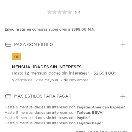
(0)
Sin
puntuación.
Enlace
en
Envío gratis en compras superiores a $399.00 M.N.
la
misma
página.
PAGA CON ESTILO
MENSUALIDADES SIN INTERESES
12
Hasta
mensualidades sin intereses* - $2,694.00*
Vigencia del 12 de Mayo al 12 de Noviembre
MÁS ESTILOS PARA PAGAR
Tarjetas American Express
Hasta
9 mensualidades
sin intereses con
*
Tarjetas BBVA
Hasta
9 mensualidades
sin intereses con
*
PayPal
Hasta
9 mensualidades
sin intereses con
*
Tarjetas Bajio
Hasta
9 mensualidades
sin intereses con
*