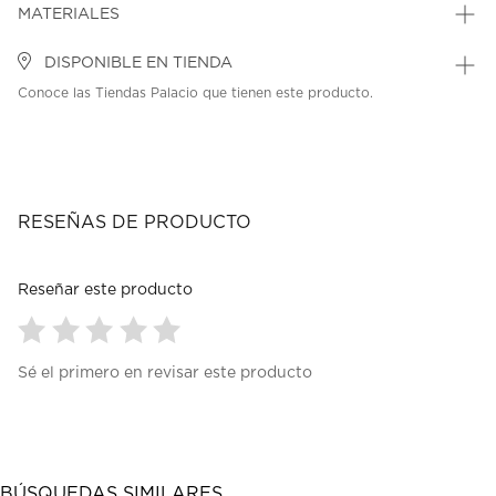
MATERIALES
DISPONIBLE EN TIENDA
Conoce las Tiendas Palacio que tienen este producto.
RESEÑAS DE PRODUCTO
Reseñar este producto
Seleccionar
Seleccionar
Seleccionar
Seleccionar
Seleccionar
Sé el primero en revisar este producto
para
para
para
para
para
calificar
calificar
calificar
calificar
calificar
el
el
el
el
el
artículo
artículo
artículo
artículo
artículo
con
con
con
con
con
1
2
3
4
5
BÚSQUEDAS SIMILARES