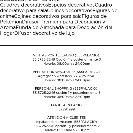
estrella
estrellas.
estrellas.
estrellas.
estrellas.
Cuadros decorativos
Espejos decorativos
Cuadro
Esta
Esta
Esta
Esta
Esta
decorativo para sala
Cojines decorativos
Figuras de
acción
acción
acción
acción
acción
anime
Cojines decorativos para sala
Figuras de
abrirá
abrirá
abrirá
abrirá
abrirá
Pokémon
Difusor Premium para Decoración y
el
el
el
el
el
Aroma
Funda de Almohada para Decoración del
formulario
formulario
formulario
formulario
formulario
Hogar
Difusor decorativo de lujo
de
de
de
de
de
envío.
envío.
envío.
envío.
envío.
VENTAS POR TELÉFONO (555PALACIO):
55.5725.2246
Opción 1 y posteriormente 3
Horario: 08:00am a 24:00pm
VENTAS POR WHATSAPP (555PALACIO):
Agregar en whatsapp 55.5725.2246
Horario: 08:00am a 24:00pm
PERSONAL SHOPPING (555PALACIO):
55.5725.2246
opción 1 y posteriormente 3
Horario: 08:00am a 22:00pm
TARJETA PALACIO:
5229.1999
ATENCIÓN A CLIENTES
elpalaciodehierro.com (555PALACIO)
5557252246
opción 1 y posteriormente 2
Horario: 09:00am a 21:00pm