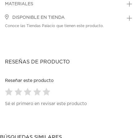
MATERIALES
DISPONIBLE EN TIENDA
Conoce las Tiendas Palacio que tienen este producto.
RESEÑAS DE PRODUCTO
Reseñar este producto
Seleccionar
Seleccionar
Seleccionar
Seleccionar
Seleccionar
Sé el primero en revisar este producto
para
para
para
para
para
calificar
calificar
calificar
calificar
calificar
el
el
el
el
el
artículo
artículo
artículo
artículo
artículo
con
con
con
con
con
1
2
3
4
5
BÚSQUEDAS SIMILARES