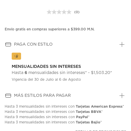
(0)
Sin
puntuación.
Enlace
en
Envío gratis en compras superiores a $399.00 M.N.
la
misma
página.
PAGA CON ESTILO
MENSUALIDADES SIN INTERESES
6
Hasta
mensualidades sin intereses* - $1,503.20*
Vigencia del 30 de Julio al 6 de Agosto
MÁS ESTILOS PARA PAGAR
Tarjetas American Express
Hasta
3 mensualidades
sin intereses con
*
Tarjetas BBVA
Hasta
3 mensualidades
sin intereses con
*
PayPal
Hasta
9 mensualidades
sin intereses con
*
Tarjetas Bajio
Hasta
3 mensualidades
sin intereses con
*