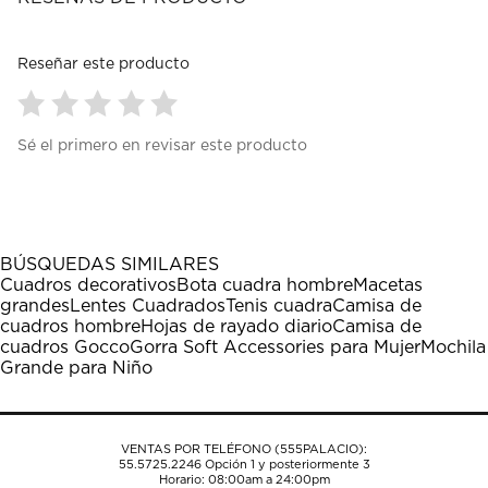
Reseñar este producto
Seleccionar
Seleccionar
Seleccionar
Seleccionar
Seleccionar
Sé el primero en revisar este producto
para
para
para
para
para
calificar
calificar
calificar
calificar
calificar
el
el
el
el
el
artículo
artículo
artículo
artículo
artículo
con
con
con
con
con
1
2
3
4
5
BÚSQUEDAS SIMILARES
estrella
estrellas.
estrellas.
estrellas.
estrellas.
Cuadros decorativos
Bota cuadra hombre
Macetas
Esta
Esta
Esta
Esta
Esta
grandes
Lentes Cuadrados
Tenis cuadra
Camisa de
acción
acción
acción
acción
acción
cuadros hombre
Hojas de rayado diario
Camisa de
abrirá
abrirá
abrirá
abrirá
abrirá
cuadros Gocco
Gorra Soft Accessories para Mujer
Mochila
el
el
el
el
el
Grande para Niño
formulario
formulario
formulario
formulario
formulario
de
de
de
de
de
envío.
envío.
envío.
envío.
envío.
VENTAS POR TELÉFONO (555PALACIO):
55.5725.2246
Opción 1 y posteriormente 3
Horario: 08:00am a 24:00pm