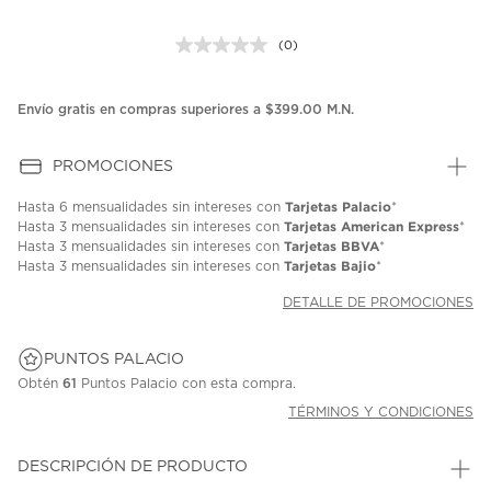
(0)
Sin
puntuación.
Enlace
en
Envío gratis en compras superiores a $399.00 M.N.
la
misma
página.
PROMOCIONES
Tarjetas Palacio
Hasta
6 mensualidades
sin intereses con
*
Tarjetas American Express
Hasta
3 mensualidades
sin intereses con
*
Tarjetas BBVA
Hasta
3 mensualidades
sin intereses con
*
Tarjetas Bajio
Hasta
3 mensualidades
sin intereses con
*
DETALLE DE PROMOCIONES
PUNTOS PALACIO
Obtén
61
Puntos Palacio con esta compra.
TÉRMINOS Y CONDICIONES
DESCRIPCIÓN DE PRODUCTO