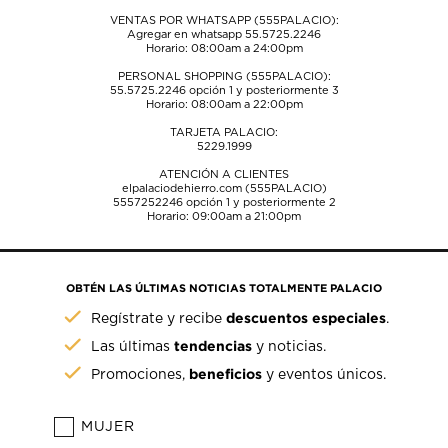
VENTAS POR WHATSAPP (555PALACIO):
Agregar en whatsapp 55.5725.2246
Horario: 08:00am a 24:00pm
PERSONAL SHOPPING (555PALACIO):
55.5725.2246
opción 1 y posteriormente 3
Horario: 08:00am a 22:00pm
TARJETA PALACIO:
5229.1999
ATENCIÓN A CLIENTES
elpalaciodehierro.com (555PALACIO)
5557252246
opción 1 y posteriormente 2
Horario: 09:00am a 21:00pm
OBTÉN LAS ÚLTIMAS NOTICIAS TOTALMENTE PALACIO
descuentos especiales
Regístrate y recibe
.
tendencias
Las últimas
y noticias.
beneficios
Promociones,
y eventos únicos.
MUJER