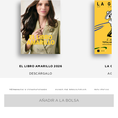
EL LIBRO AMARILLO 2026
LA GAC
DESCÁRGALO
AGOS
TÉRMINOS Y CONDICIONES
AVISO DE PRIVACIDAD
POLITICAS
AÑADIR A LA BOLSA