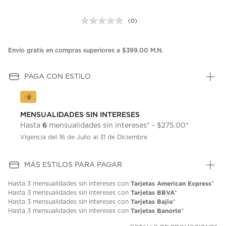
(0)
Sin
puntuación.
Enlace
en
Envío gratis en compras superiores a $399.00 M.N.
la
misma
página.
PAGA CON ESTILO
MENSUALIDADES SIN INTERESES
6
Hasta
mensualidades sin intereses* - $275.00*
Vigencia del 16 de Julio al 31 de Diciembre
MÁS ESTILOS PARA PAGAR
Tarjetas American Express
Hasta
3 mensualidades
sin intereses con
*
Tarjetas BBVA
Hasta
3 mensualidades
sin intereses con
*
Tarjetas Bajio
Hasta
3 mensualidades
sin intereses con
*
Tarjetas Banorte
Hasta
3 mensualidades
sin intereses con
*