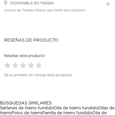
DISPONIBLE EN TIENDA
Conoce las Tiendas Palacio que tienen este producto.
RESEÑAS DE PRODUCTO
Reseñar este producto
Seleccionar
Seleccionar
Seleccionar
Seleccionar
Seleccionar
Sé el primero en revisar este producto
para
para
para
para
para
calificar
calificar
calificar
calificar
calificar
el
el
el
el
el
artículo
artículo
artículo
artículo
artículo
con
con
con
con
con
1
2
3
4
5
BÚSQUEDAS SIMILARES
estrella
estrellas.
estrellas.
estrellas.
estrellas.
Sartenes de hierro fundido
Olla de hierro fundido
Ollas de
Esta
Esta
Esta
Esta
Esta
hierro
Polvo de hierro
Parrilla de hierro fundido
Olla de
acción
acción
acción
acción
acción