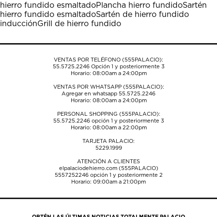
hierro fundido esmaltado
Plancha hierro fundido
Sartén
abrirá
abrirá
abrirá
abrirá
abrirá
hierro fundido esmaltado
Sartén de hierro fundido
el
el
el
el
el
inducción
Grill de hierro fundido
formulario
formulario
formulario
formulario
formulario
de
de
de
de
de
envío.
envío.
envío.
envío.
envío.
VENTAS POR TELÉFONO (555PALACIO):
55.5725.2246
Opción 1 y posteriormente 3
Horario: 08:00am a 24:00pm
VENTAS POR WHATSAPP (555PALACIO):
Agregar en whatsapp 55.5725.2246
Horario: 08:00am a 24:00pm
PERSONAL SHOPPING (555PALACIO):
55.5725.2246
opción 1 y posteriormente 3
Horario: 08:00am a 22:00pm
TARJETA PALACIO:
5229.1999
ATENCIÓN A CLIENTES
elpalaciodehierro.com (555PALACIO)
5557252246
opción 1 y posteriormente 2
Horario: 09:00am a 21:00pm
OBTÉN LAS ÚLTIMAS NOTICIAS TOTALMENTE PALACIO