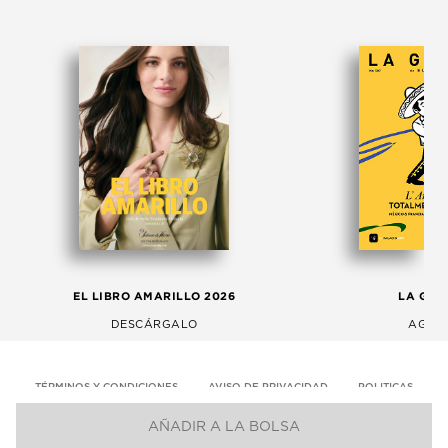
EL LIBRO AMARILLO 2026
LA GAC
DESCÁRGALO
AGOS
TÉRMINOS Y CONDICIONES
AVISO DE PRIVACIDAD
POLITICAS
AÑADIR A LA BOLSA