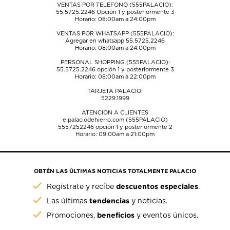
VENTAS POR TELÉFONO (555PALACIO):
abrirá
abrirá
abrirá
abrirá
abrirá
55.5725.2246
Opción 1 y posteriormente 3
el
el
el
el
el
Horario: 08:00am a 24:00pm
formulario
formulario
formulario
formulario
formulario
VENTAS POR WHATSAPP (555PALACIO):
de
de
de
de
de
Agregar en whatsapp 55.5725.2246
envío.
envío.
envío.
envío.
envío.
Horario: 08:00am a 24:00pm
PERSONAL SHOPPING (555PALACIO):
55.5725.2246
opción 1 y posteriormente 3
Horario: 08:00am a 22:00pm
TARJETA PALACIO:
5229.1999
ATENCIÓN A CLIENTES
elpalaciodehierro.com (555PALACIO)
5557252246
opción 1 y posteriormente 2
Horario: 09:00am a 21:00pm
OBTÉN LAS ÚLTIMAS NOTICIAS TOTALMENTE PALACIO
descuentos especiales
Regístrate y recibe
.
tendencias
Las últimas
y noticias.
beneficios
Promociones,
y eventos únicos.