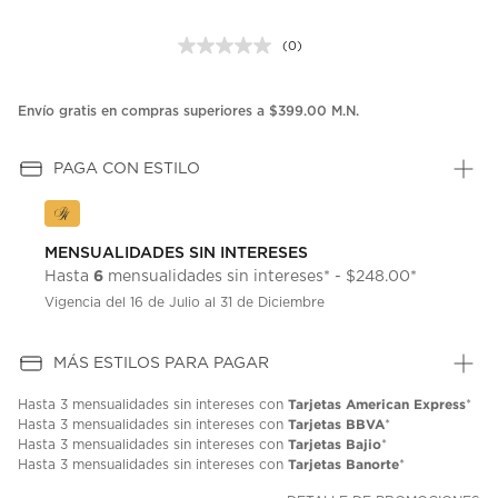
(0)
Sin
puntuación.
Enlace
en
Envío gratis en compras superiores a $399.00 M.N.
la
misma
página.
PAGA CON ESTILO
MENSUALIDADES SIN INTERESES
6
Hasta
mensualidades sin intereses* - $248.00*
Vigencia del 16 de Julio al 31 de Diciembre
MÁS ESTILOS PARA PAGAR
Tarjetas American Express
Hasta
3 mensualidades
sin intereses con
*
Tarjetas BBVA
Hasta
3 mensualidades
sin intereses con
*
Tarjetas Bajio
Hasta
3 mensualidades
sin intereses con
*
Tarjetas Banorte
Hasta
3 mensualidades
sin intereses con
*