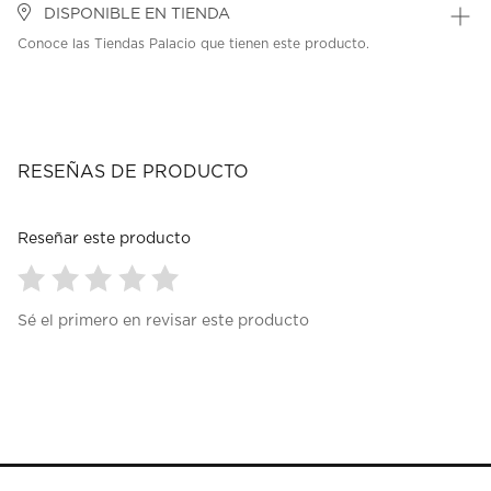
DISPONIBLE EN TIENDA
Conoce las Tiendas Palacio que tienen este producto.
RESEÑAS DE PRODUCTO
Reseñar este producto
Seleccionar
Seleccionar
Seleccionar
Seleccionar
Seleccionar
Sé el primero en revisar este producto
para
para
para
para
para
calificar
calificar
calificar
calificar
calificar
el
el
el
el
el
artículo
artículo
artículo
artículo
artículo
con
con
con
con
con
1
2
3
4
5
estrella
estrellas.
estrellas.
estrellas.
estrellas.
Esta
Esta
Esta
Esta
Esta
acción
acción
acción
acción
acción