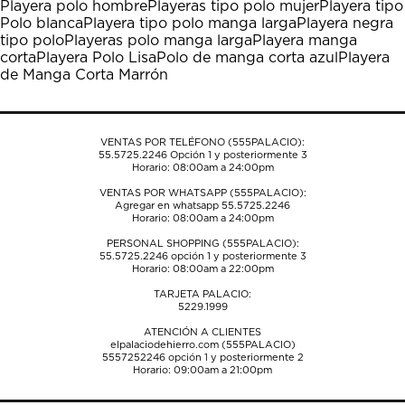
Playera polo hombre
Playeras tipo polo mujer
Playera tipo
Esta
Esta
Esta
Esta
Esta
Polo blanca
Playera tipo polo manga larga
Playera negra
acción
acción
acción
acción
acción
tipo polo
Playeras polo manga larga
Playera manga
abrirá
abrirá
abrirá
abrirá
abrirá
corta
Playera Polo Lisa
Polo de manga corta azul
Playera
el
el
el
el
el
de Manga Corta Marrón
formulario
formulario
formulario
formulario
formulario
de
de
de
de
de
envío.
envío.
envío.
envío.
envío.
VENTAS POR TELÉFONO (555PALACIO):
55.5725.2246
Opción 1 y posteriormente 3
Horario: 08:00am a 24:00pm
VENTAS POR WHATSAPP (555PALACIO):
Agregar en whatsapp 55.5725.2246
Horario: 08:00am a 24:00pm
PERSONAL SHOPPING (555PALACIO):
55.5725.2246
opción 1 y posteriormente 3
Horario: 08:00am a 22:00pm
TARJETA PALACIO:
5229.1999
ATENCIÓN A CLIENTES
elpalaciodehierro.com (555PALACIO)
5557252246
opción 1 y posteriormente 2
Horario: 09:00am a 21:00pm