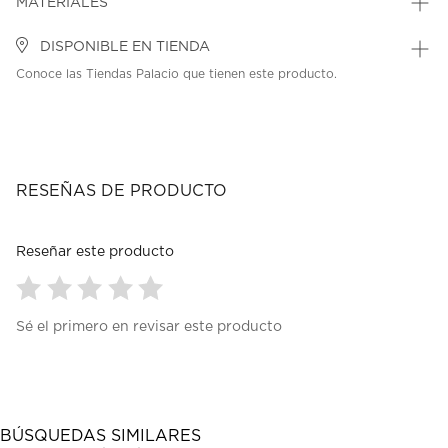
MATERIALES
DISPONIBLE EN TIENDA
Conoce las Tiendas Palacio que tienen este producto.
RESEÑAS DE PRODUCTO
Reseñar este producto
Seleccionar
Seleccionar
Seleccionar
Seleccionar
Seleccionar
Sé el primero en revisar este producto
para
para
para
para
para
calificar
calificar
calificar
calificar
calificar
el
el
el
el
el
artículo
artículo
artículo
artículo
artículo
con
con
con
con
con
1
2
3
4
5
BÚSQUEDAS SIMILARES
estrella
estrellas.
estrellas.
estrellas.
estrellas.