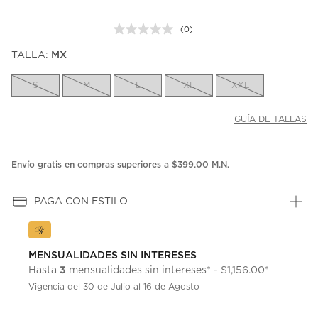
(0)
Sin
puntuación.
TALLA:
MX
Enlace
en
la
S
M
L
XL
XXL
misma
página.
GUÍA DE TALLAS
Envío gratis en compras superiores a $399.00 M.N.
PAGA CON ESTILO
MENSUALIDADES SIN INTERESES
3
Hasta
mensualidades sin intereses* - $1,156.00*
Vigencia del 30 de Julio al 16 de Agosto