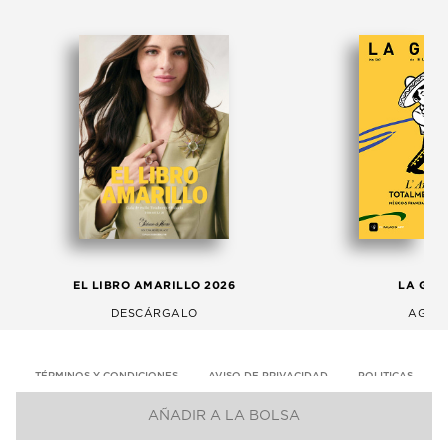
EL LIBRO AMARILLO 2026
LA GAC
DESCÁRGALO
AGOS
TÉRMINOS Y CONDICIONES
AVISO DE PRIVACIDAD
POLITICAS
AÑADIR A LA BOLSA