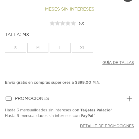
MESES SIN INTERESES
(0)
Sin
puntuación.
TALLA:
MX
Enlace
en
la
S
M
L
XL
misma
página.
GUÍA DE TALLAS
Envío gratis en compras superiores a $399.00 M.N.
PROMOCIONES
Tarjetas Palacio
Hasta
3 mensualidades
sin intereses con
*
PayPal
Hasta
9 mensualidades
sin intereses con
*
DETALLE DE PROMOCIONES