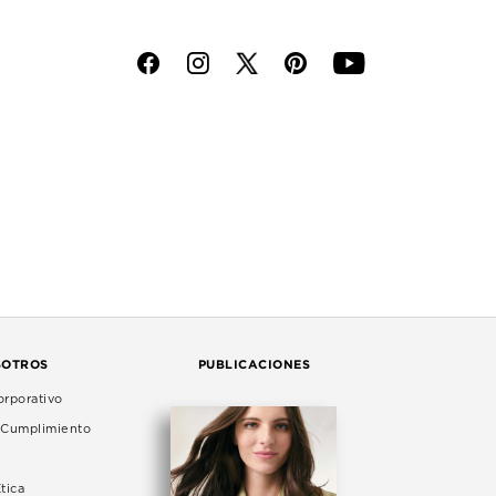
f
i
p
y
SOTROS
PUBLICACIONES
rporativo
e Cumplimiento
tica