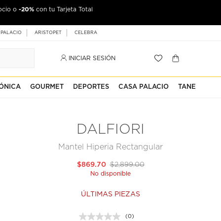
-20%
ocio o
con tu Tarjeta Total
 PALACIO
ARISTOPET
CELEBRA
INICIAR SESIÓN
ÓNICA
GOURMET
DEPORTES
CASA PALACIO
TANE
DALFIORI
Mantel Hiperia Rectangular
$869.70
$2,899.00
No disponible
ÚLTIMAS PIEZAS
(0)
Sin