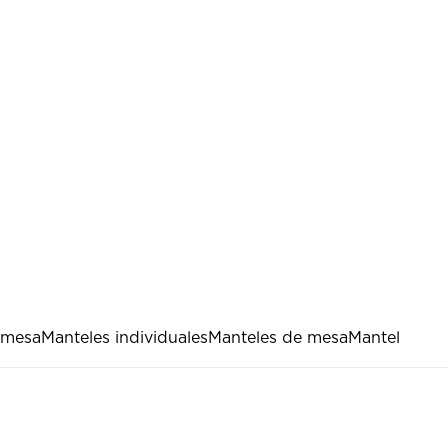
 mesa
Manteles individuales
Manteles de mesa
Mantel