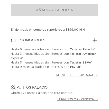
puntuación.
Enlace
AÑADIR A LA BOLSA
en
la
misma
página.
Envío gratis en compras superiores a $399.00 M.N.
PROMOCIONES
Tarjetas Palacio
Hasta
6 mensualidades
sin intereses con
*
Tarjetas American
Hasta
3 mensualidades
sin intereses con
Express
*
Tarjetas BBVA
Hasta
3 mensualidades
sin intereses con
*
PayPal
Hasta
9 mensualidades
sin intereses con
*
DETALLE DE PROMOCIONES
PUNTOS PALACIO
Obtén
87
Puntos Palacio con esta compra.
TÉRMINOS Y CONDICIONES