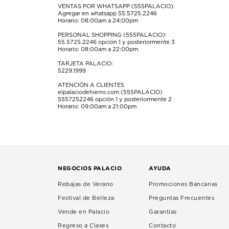
VENTAS POR WHATSAPP (555PALACIO):
Agregar en whatsapp 55.5725.2246
Horario: 08:00am a 24:00pm
PERSONAL SHOPPING (555PALACIO):
55.5725.2246
opción 1 y posteriormente 3
Horario: 08:00am a 22:00pm
TARJETA PALACIO:
5229.1999
ATENCIÓN A CLIENTES
elpalaciodehierro.com (555PALACIO)
5557252246
opción 1 y posteriormente 2
Horario: 09:00am a 21:00pm
NEGOCIOS PALACIO
AYUDA
Rebajas de Verano
Promociones Bancarias
Festival de Belleza
Preguntas Frecuentes
Vende en Palacio
Garantías
Regreso a Clases
Contacto