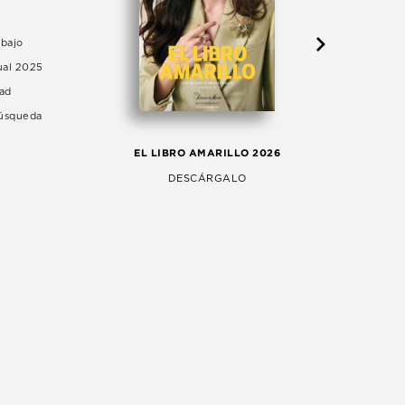
abajo
ual 2025
dad
Búsqueda
LA 
EL LIBRO AMARILLO 2026
AG
DESCÁRGALO