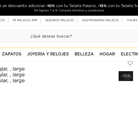
-10%
-15%
de un descuento adicional
con tu Tarjeta Palacio,
con tu Tarjeta S
De Agosto 7 al 9. Consulta términos y condiciones
CIO
MI PALACIO APP
SEGUROS PALACIO
GASTRONOMÍA PALACIO
VIAJES
ZAPATOS
JOYERÍA Y RELOJES
BELLEZA
HOGAR
ELECTR
-70%