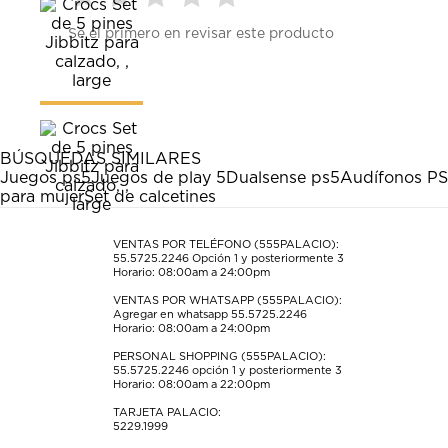
Seleccionar
Seleccionar
Seleccionar
Seleccionar
Seleccionar
Sé el primero en revisar este producto
para
para
para
para
para
calificar
calificar
calificar
calificar
calificar
el
el
el
el
el
artículo
artículo
artículo
artículo
artículo
con
con
con
con
con
1
2
3
4
5
estrella
estrellas.
estrellas.
estrellas.
estrellas.
BÚSQUEDAS SIMILARES
Esta
Esta
Esta
Esta
Esta
Juegos ps5
Juegos de play 5
Dualsense ps5
Audífonos P
acción
acción
acción
acción
acción
para mujer
Set de calcetines
abrirá
abrirá
abrirá
abrirá
abrirá
el
el
el
el
el
formulario
formulario
formulario
formulario
formulario
VENTAS POR TELÉFONO (555PALACIO):
55.5725.2246
Opción 1 y posteriormente 3
de
de
de
de
de
Horario: 08:00am a 24:00pm
envío.
envío.
envío.
envío.
envío.
VENTAS POR WHATSAPP (555PALACIO):
Agregar en whatsapp 55.5725.2246
Horario: 08:00am a 24:00pm
PERSONAL SHOPPING (555PALACIO):
55.5725.2246
opción 1 y posteriormente 3
Horario: 08:00am a 22:00pm
TARJETA PALACIO:
5229.1999