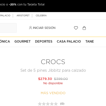
-20%
ocio o
con tu Tarjeta Total
 PALACIO
ARISTOPET
CELEBRA
INICIAR SESIÓN
ÓNICA
GOURMET
DEPORTES
CASA PALACIO
TANE
CROCS
Set de 5 pines Jibbitz para calzado
$279.30
$399.00
No disponible
MÁS VENDIDO
(0)
Sin