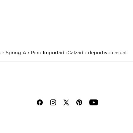
se Spring Air Pino Importado
Calzado deportivo casual
f
i
p
y