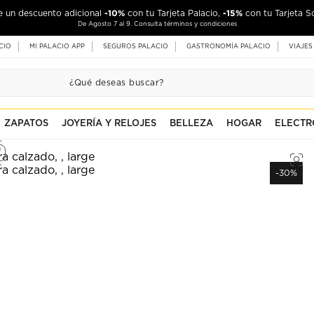
-10%
-15%
de un descuento adicional
con tu Tarjeta Palacio,
con tu Tarjeta S
De Agosto 7 al 9. Consulta términos y condiciones
CIO
MI PALACIO APP
SEGUROS PALACIO
GASTRONOMÍA PALACIO
VIAJES
ZAPATOS
JOYERÍA Y RELOJES
BELLEZA
HOGAR
ELECTR
-30%