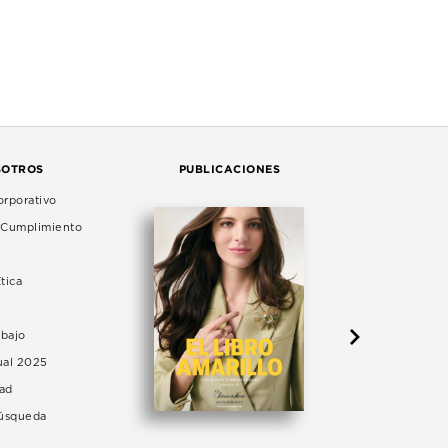
SOTROS
PUBLICACIONES
rporativo
e Cumplimiento
tica
abajo
ual 2025
dad
Búsqueda
LA 