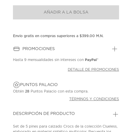
puntuación.
Enlace
AÑADIR A LA BOLSA
en
la
misma
página.
Envío gratis en compras superiores a $399.00 M.N.
PROMOCIONES
PayPal
Hasta
9 mensualidades
sin intereses con
*
DETALLE DE PROMOCIONES
PUNTOS PALACIO
Obtén
28
Puntos Palacio con esta compra.
TÉRMINOS Y CONDICIONES
DESCRIPCIÓN DE PRODUCTO
Set de 5 pines para calzado Crocs de la colección Clueless,
elaborado en material sintético multicolor. Recuerda los