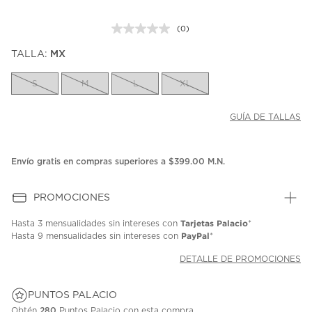
(0)
Sin
puntuación.
TALLA:
MX
Enlace
en
la
S
M
L
XL
misma
página.
GUÍA DE TALLAS
Envío gratis en compras superiores a $399.00 M.N.
PROMOCIONES
Tarjetas Palacio
Hasta
3 mensualidades
sin intereses con
*
PayPal
Hasta
9 mensualidades
sin intereses con
*
DETALLE DE PROMOCIONES
PUNTOS PALACIO
Obtén
280
Puntos Palacio con esta compra.