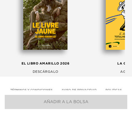
EL LIBRO AMARILLO 2026
LA GAC
DESCÁRGALO
AGOS
TÉRMINOS Y CONDICIONES
AVISO DE PRIVACIDAD
POLITICAS
AÑADIR A LA BOLSA