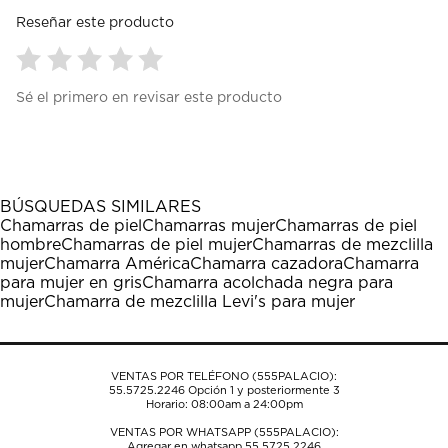
Reseñar este producto
Seleccionar
Seleccionar
Seleccionar
Seleccionar
Seleccionar
Sé el primero en revisar este producto
para
para
para
para
para
calificar
calificar
calificar
calificar
calificar
el
el
el
el
el
artículo
artículo
artículo
artículo
artículo
con
con
con
con
con
1
2
3
4
5
BÚSQUEDAS SIMILARES
estrella
estrellas.
estrellas.
estrellas.
estrellas.
Chamarras de piel
Chamarras mujer
Chamarras de piel
Esta
Esta
Esta
Esta
Esta
hombre
Chamarras de piel mujer
Chamarras de mezclilla
acción
acción
acción
acción
acción
mujer
Chamarra América
Chamarra cazadora
Chamarra
abrirá
abrirá
abrirá
abrirá
abrirá
para mujer en gris
Chamarra acolchada negra para
el
el
el
el
el
mujer
Chamarra de mezclilla Levi's para mujer
formulario
formulario
formulario
formulario
formulario
de
de
de
de
de
envío.
envío.
envío.
envío.
envío.
VENTAS POR TELÉFONO (555PALACIO):
55.5725.2246
Opción 1 y posteriormente 3
Horario: 08:00am a 24:00pm
VENTAS POR WHATSAPP (555PALACIO):
Agregar en whatsapp 55.5725.2246