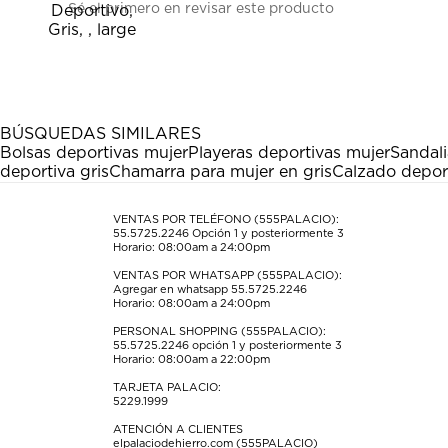
Sé el primero en revisar este producto
para
para
para
para
para
calificar
calificar
calificar
calificar
calificar
el
el
el
el
el
artículo
artículo
artículo
artículo
artículo
con
con
con
con
con
1
2
3
4
5
estrella
estrellas.
estrellas.
estrellas.
estrellas.
BÚSQUEDAS SIMILARES
Esta
Esta
Esta
Esta
Esta
Bolsas deportivas mujer
Playeras deportivas mujer
Sandali
acción
acción
acción
acción
acción
deportiva gris
Chamarra para mujer en gris
Calzado deport
abrirá
abrirá
abrirá
abrirá
abrirá
el
el
el
el
el
formulario
formulario
formulario
formulario
formulario
VENTAS POR TELÉFONO (555PALACIO):
55.5725.2246
Opción 1 y posteriormente 3
de
de
de
de
de
Horario: 08:00am a 24:00pm
envío.
envío.
envío.
envío.
envío.
VENTAS POR WHATSAPP (555PALACIO):
Agregar en whatsapp 55.5725.2246
Horario: 08:00am a 24:00pm
PERSONAL SHOPPING (555PALACIO):
55.5725.2246
opción 1 y posteriormente 3
Horario: 08:00am a 22:00pm
TARJETA PALACIO:
5229.1999
ATENCIÓN A CLIENTES
elpalaciodehierro.com (555PALACIO)