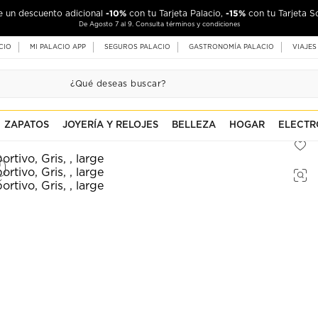
-10%
-15%
de un descuento adicional
con tu Tarjeta Palacio,
con tu Tarjeta S
De Agosto 7 al 9. Consulta términos y condiciones
CIO
MI PALACIO APP
SEGUROS PALACIO
GASTRONOMÍA PALACIO
VIAJES
ZAPATOS
JOYERÍA Y RELOJES
BELLEZA
HOGAR
ELECTR