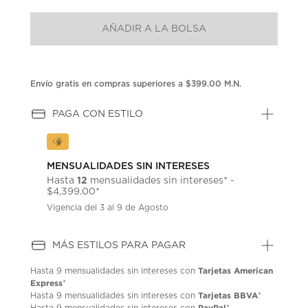
puntuación.
Enlace
AÑADIR A LA BOLSA
en
la
misma
página.
Envío gratis en compras superiores a $399.00 M.N.
PAGA CON ESTILO
MENSUALIDADES SIN INTERESES
12
Hasta
mensualidades sin intereses* -
$4,399.00*
Vigencia del 3 al 9 de Agosto
MÁS ESTILOS PARA PAGAR
Tarjetas American
Hasta
9 mensualidades
sin intereses con
Express
*
Tarjetas BBVA
Hasta
9 mensualidades
sin intereses con
*
PayPal
Hasta
9 mensualidades
sin intereses con
*