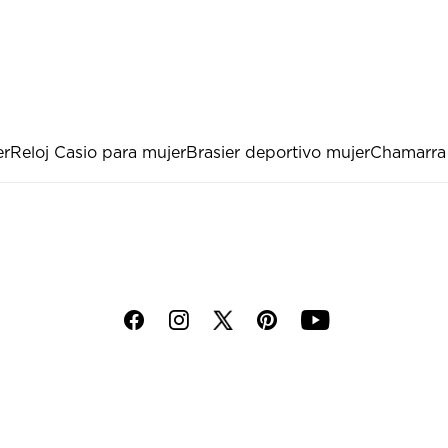
er
Reloj Casio para mujer
Brasier deportivo mujer
Chamarra
f
i
p
y