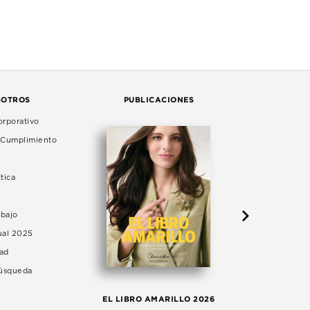
SOTROS
PUBLICACIONES
rporativo
e Cumplimiento
tica
abajo
ual 2025
dad
Búsqueda
LA 
EL LIBRO AMARILLO 2026
AG