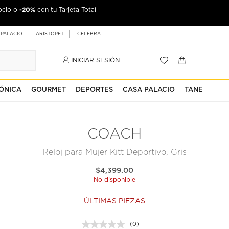
-20%
ocio o
con tu Tarjeta Total
 PALACIO
ARISTOPET
CELEBRA
INICIAR SESIÓN
ÓNICA
GOURMET
DEPORTES
CASA PALACIO
TANE
COACH
Reloj para Mujer Kitt Deportivo, Gris
$4,399.00
No disponible
ÚLTIMAS PIEZAS
(0)
Sin