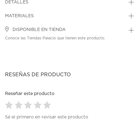
DETALLES
MATERIALES
DISPONIBLE EN TIENDA
Conoce las Tiendas Palacio que tienen este producto.
RESEÑAS DE PRODUCTO
Reseñar este producto
Seleccionar
Seleccionar
Seleccionar
Seleccionar
Seleccionar
Sé el primero en revisar este producto
para
para
para
para
para
calificar
calificar
calificar
calificar
calificar
el
el
el
el
el
artículo
artículo
artículo
artículo
artículo