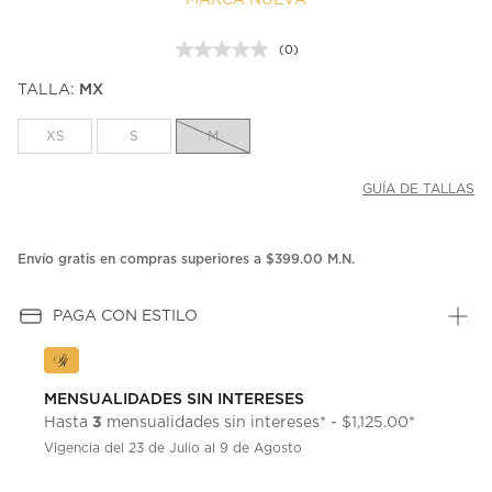
MARCA NUEVA
(0)
Sin
puntuación.
TALLA:
MX
Enlace
en
la
XS
S
M
misma
página.
GUÍA DE TALLAS
Envío gratis en compras superiores a $399.00 M.N.
PAGA CON ESTILO
MENSUALIDADES SIN INTERESES
3
Hasta
mensualidades sin intereses* - $1,125.00*
Vigencia del 23 de Julio al 9 de Agosto