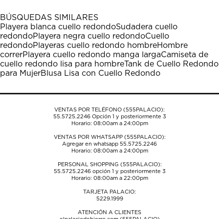
con
con
con
con
con
1
2
3
4
5
BÚSQUEDAS SIMILARES
estrella
estrellas.
estrellas.
estrellas.
estrellas.
Playera blanca cuello redondo
Sudadera cuello
Esta
Esta
Esta
Esta
Esta
redondo
Playera negra cuello redondo
Cuello
acción
acción
acción
acción
acción
redondo
Playeras cuello redondo hombre
Hombre
abrirá
abrirá
abrirá
abrirá
abrirá
correr
Playera cuello redondo manga larga
Camiseta de
el
el
el
el
el
cuello redondo lisa para hombre
Tank de Cuello Redondo
formulario
formulario
formulario
formulario
formulario
para Mujer
Blusa Lisa con Cuello Redondo
de
de
de
de
de
envío.
envío.
envío.
envío.
envío.
VENTAS POR TELÉFONO (555PALACIO):
55.5725.2246
Opción 1 y posteriormente 3
Horario: 08:00am a 24:00pm
VENTAS POR WHATSAPP (555PALACIO):
Agregar en whatsapp 55.5725.2246
Horario: 08:00am a 24:00pm
PERSONAL SHOPPING (555PALACIO):
55.5725.2246
opción 1 y posteriormente 3
Horario: 08:00am a 22:00pm
TARJETA PALACIO:
5229.1999
ATENCIÓN A CLIENTES